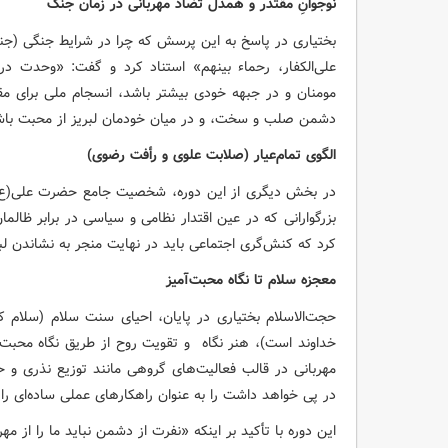
نوجوانِ مقتدر و همدل تضاد مهربانی در زمان جنگ
بختیاری در پاسخ به این پرسش که چرا در شرایط جنگی (جن
علی‌الکفار، رحماء بینهم» استناد کرد و گفت: «وحدت د
مومنان و در جبهه خودی بیشتر باشد، انسجام ملی برای مقاب
دشمن صلب و سخت، و در میان خودمان لبریز از محبت باش
الگوی تمام‌عیار (صلابت علوی و رأفت رضوی)
در بخش دیگری از این دوره، شخصیت جامع حضرت علی(ع) و 
بزرگوارانی که در عین اقتدار نظامی و سیاسی در برابر ظالمان،
کرد که کنش‌گری اجتماعی باید در نهایت منجر به نشاندن لبخن
معجزه سلام تا نگاه محبت‌آمیز
حجت‌الاسلام بختیاری در پایان، احیای سنت سلام (سلام ک
خداوند است)، هنر نگاه و تقویت روح از طریق نگاه محبت‌
مهربانی در قالب فعالیت‌های گروهی مانند توزیع نذری و 
در پی خواهد داشت را به عنوان راهکارهای عملی ساده‌ای را ب
این دوره با تأکید بر اینکه «نفرت از دشمن نباید ما را از مهر