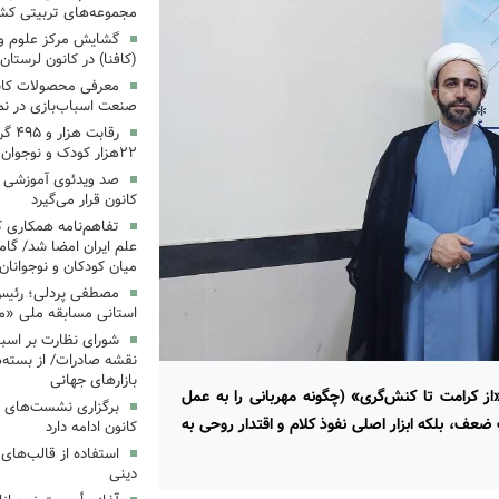
مجموعه‌های تربیتی کش
گشایش مرکز علوم و ف
(کافنا) در کانون لرستان
معرفی محصولات کانون
صنعت اسباب‌بازی در نما
رقاب
۲۲هزار کودک و نوجوان
‌صد ویدئوی آموزشی «ب
کانون قرار می‌گیرد
تفاهم‌نامه همکاری ک
علم ایران امضا شد/ گام
میان کودکان و نوجوانان
مصطفی پردلی؛ رئیس 
استانی مسابقه ملی «م
شورای نظارت بر اسبا
نقشه صادرات/ از بسته‌ه
بازارهای جهانی
کرامت تا کنش‌گری» (چگونه مهربانی را به عمل
برگزاری نشست‌های 
ضعف، بلکه ابزار اصلی نفوذ کلام و اقتدار روحی به
کانون ادامه دارد
استفاده از قالب‌های
دینی