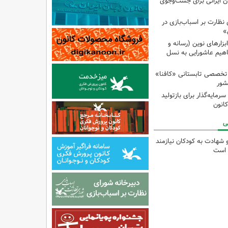
ان ایرانی برای جست‌وجوی
نظارت بر اسباب‌بازی در
»
زارهای نوین (رسانه و
اهیم عاشورایی به نسل
 تخصصی تابستانی «کافنا»
شور
رمایه‌گذار برای بازتولید
انون
ی
و شهادت به کودکان نیازمند
 است