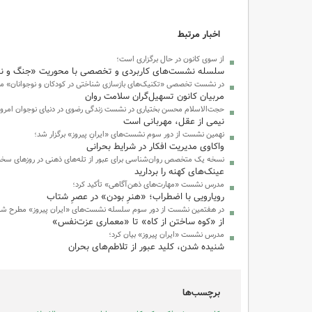
اخبار مرتبط
از سوی کانون در حال برگزاری است؛
سلسله نشست‌های کاربردی و تخصصی با محوریت «جنگ و نق
در نشست تخصصی «تکنیک‌های بازسازی شناختی در کودکان و نوجوانان» م
مربیان کانون تسهیل‌گران سلامت روان
حجت‌الاسلام محسن بختیاری در نشست زندگی رضوی در دنیای نوجوان امروز
نیمی از عقل، مهربانی است
نهمین نشست از دور سوم نشست‌های «ایرانِ پیروز» برگزار شد؛
واکاوی مدیریت افکار در شرایط بحرانی
نسخه یک متخصص روان‌شناسی برای عبور از تله‌های ذهنی در روزهای سخ
عینک‌های کهنه را بردارید
مدرس نشست‌ «مهارت‌های ذهن‌آگاهی» تأکید کرد؛
رویارویی با اضطراب؛ «هنرِ بودن» در عصرِ شتاب
در هفتمین نشست از دور سوم سلسله نشست‌های «ایران پیروز» مطرح شد
از «کوه ساختن از کاه» تا «معماری عزت‌نفس»
مدرس نشست «ایران پیروز» بیان کرد؛
شنیده شدن، کلید عبور از تلاطم‌های بحران
برچسب‌ها