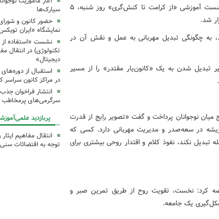
آغاز مأموریت نوجوان
به گزارش اداره‌کل روابط عمومی و امور بین‌الملل کانون، نشست آموزشی «از کرامت تا کنش‌گری» روز شنبه، ۵
سیارک‌ها
حضور کانون و شورای 
نمایشگاه «ایران تویکس
 به چگونگی تبدیل مهربانی به عمل و نقش آن در
نشست «استفاده از اب
تکنولوژی) در انتقال مف
دیجیتال»
ر تبدیل شدن به یک «کانون‌یار مقتدر» را از مسیر
استقبال از دوره‌های
در مراکز کانون سراسر ک
انتشار فراخوان جذب س
سرگرمی‌های پرمخاطب ک
ج میان نوجوانان پرداخت و گفت «تصویر رایج از قدرت
پربازدید علمی‌آموزش
ریشه در سعه‌صدر و مدیریت مهربانی دارد. کسی که
انتقال مفاهیم ایثار 
ه تبدیل نکند، نفوذ کلام و اقتدار روحی بیشتری برای
توجه به اقتضائات سنی
اصه کرد: نخست، تقویت روح از طریق تمرین صبر و
کل‌گیری یک جامعه.