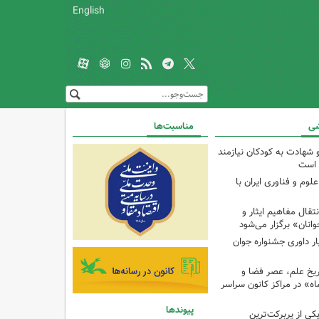
English
شی
مناسبت‌ها
و شهادت به کودکان نیازمند
 است
م و فناوری ایران با
ال مفاهیم ایثار و
انان» برگزار می‌شود
ار داوری جشنواره جوان
اریخ علم، عصر فضا و
ه» در مراکز کانون سراسر
پیوندها
ی از پربرکت‌ترین