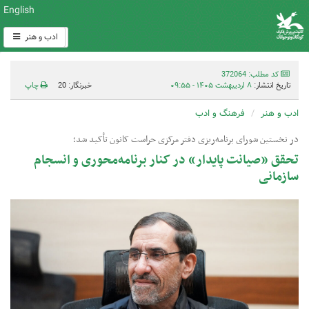
English
ادب و هنر
کد مطلب: 372064
تاریخ انتشار:
۸ اردیبهشت ۱۴۰۵ - ۰۹:۵۵
خبرنگار: 20
چاپ
ادب و هنر
فرهنگ و ادب
در نخستین شورای برنامه‌ریزی دفتر مرکزی حراست کانون تأکید شد؛
تحقق «صیانت پایدار» در کنار برنامه‌محوری و انسجام
سازمانی