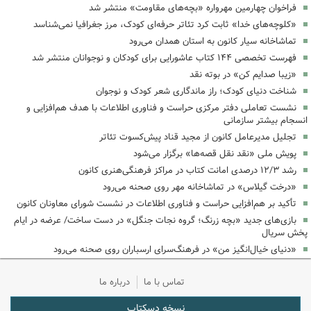
فراخوان چهارمین مهرواره «بچه‌های مقاومت» منتشر شد
«کلوچه‌های خدا» ثابت کرد تئاتر حرفه‌ای کودک، مرز جغرافیا نمی‌شناسد
تماشاخانه سیار کانون به استان همدان می‌رود
فهرست تخصصی ۱۴۴ کتاب عاشورایی برای کودکان و نوجوانان منتشر شد
«زیبا صدایم کن» در بوته نقد
شناخت دنیای کودک؛ راز ماندگاری شعر کودک و نوجوان
نشست تعاملی دفتر مرکزی حراست و فناوری اطلاعات با هدف هم‌افزایی و
انسجام بیشتر سازمانی
تجلیل مدیرعامل کانون از مجید قناد پیش‌کسوت تئاتر
پویش ملی «نقد نقل قصه‌ها» برگزار می‌شود
رشد ۱۲/۳ درصدی امانت کتاب در مراکز فرهنگی‌هنری کانون
«درخت گیلاس» در تماشاخانه مهر روی صحنه می‌رود
تأکید بر هم‌افزایی حراست و فناوری اطلاعات در نشست شورای معاونان کانون
بازی‌های جدید «بچه زرنگ؛ گروه نجات جنگل» در دست ساخت/ عرضه در ایام
پخش سریال
«دنیای خیال‌انگیز من» در فرهنگ‌سرای ارسباران روی صحنه می‌رود
تماس با ما
درباره ما
نسخه دسکتاپ