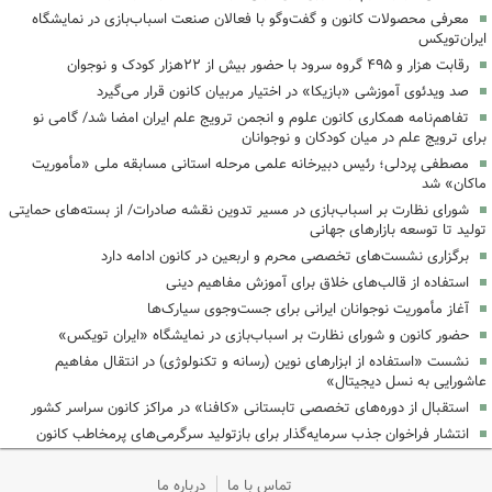
معرفی محصولات کانون و گفت‌وگو با فعالان صنعت اسباب‌بازی در نمایشگاه
ایران‌تویکس
رقابت هزار و ۴۹۵ گروه سرود با حضور بیش از ۲۲هزار کودک و نوجوان
‌صد ویدئوی آموزشی «بازیکا» در اختیار مربیان کانون قرار می‌گیرد
تفاهم‌نامه همکاری کانون علوم و انجمن ترویج علم ایران امضا شد/ گامی نو
برای ترویج علم در میان کودکان و نوجوانان
مصطفی پردلی؛ رئیس دبیرخانه علمی مرحله استانی مسابقه ملی «مأموریت
ماکان» شد
شورای نظارت بر اسباب‌بازی در مسیر تدوین نقشه صادرات/ از بسته‌های حمایتی
تولید تا توسعه بازارهای جهانی
برگزاری نشست‌های تخصصی محرم و اربعین در کانون ادامه دارد
استفاده از قالب‌های خلاق برای آموزش مفاهیم دینی
آغاز مأموریت نوجوانان ایرانی برای جست‌وجوی سیارک‌ها
حضور کانون و شورای نظارت بر اسباب‌بازی در نمایشگاه «ایران تویکس»
نشست «استفاده از ابزارهای نوین (رسانه و تکنولوژی) در انتقال مفاهیم
عاشورایی به نسل دیجیتال»
استقبال از دوره‌های تخصصی تابستانی «کافنا» در مراکز کانون سراسر کشور
انتشار فراخوان جذب سرمایه‌گذار برای بازتولید سرگرمی‌های پرمخاطب کانون
تماس با ما
درباره ما