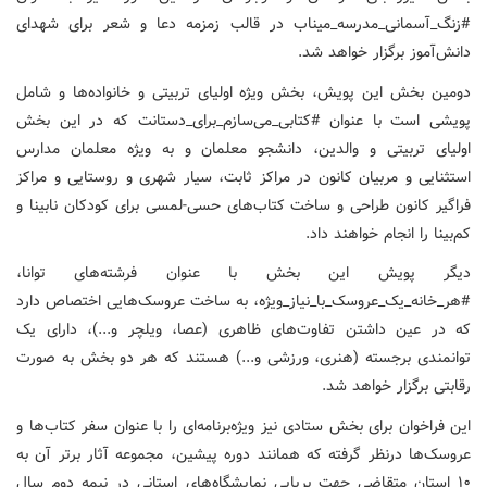
#زنگ_آسمانی_مدرسه_میناب در قالب زمزمه دعا و شعر برای شهدای
دانش‌آموز برگزار خواهد شد.
دومین بخش این پویش، بخش ویژه اولیای تربیتی و خانواده‌ها و شامل
پویشی است با عنوان #کتابی_می‌سازم_برای_دستانت که در این بخش
اولیای تربیتی و والدین، دانشجو معلمان و به ویژه معلمان مدارس
استثنایی و مربیان کانون در مراکز ثابت، سیار شهری و روستایی و مراکز
فراگیر کانون طراحی و ساخت کتاب‌های حسی-لمسی برای کودکان نابینا و
کم‌بینا را انجام خواهند داد.
دیگر پویش این بخش با عنوان فرشته‌های توانا،
#هر_خانه_یک_عروسک_با_نیاز_ویژه، به ساخت عروسک‌هایی اختصاص دارد
که در عین داشتن تفاوت‌های ظاهری (عصا، ویلچر و...)، دارای یک
توانمندی برجسته (هنری، ورزشی و...) هستند که هر دو بخش به صورت
رقابتی برگزار خواهد شد.
این فراخوان برای بخش ستادی نیز ویژه‌برنامه‌ای را با عنوان سفر کتاب‌ها و
عروسک‌ها درنظر گرفته که همانند دوره پیشین، مجموعه آثار برتر آن به
۱۰ استان متقاضی جهت برپایی نمایشگاه‌های استانی در نیمه دوم سال