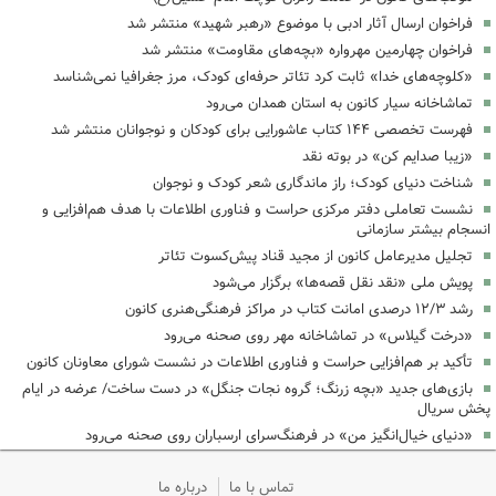
فراخوان ارسال آثار ادبی با موضوع «رهبر شهید» منتشر شد
فراخوان چهارمین مهرواره «بچه‌های مقاومت» منتشر شد
«کلوچه‌های خدا» ثابت کرد تئاتر حرفه‌ای کودک، مرز جغرافیا نمی‌شناسد
تماشاخانه سیار کانون به استان همدان می‌رود
فهرست تخصصی ۱۴۴ کتاب عاشورایی برای کودکان و نوجوانان منتشر شد
«زیبا صدایم کن» در بوته نقد
شناخت دنیای کودک؛ راز ماندگاری شعر کودک و نوجوان
نشست تعاملی دفتر مرکزی حراست و فناوری اطلاعات با هدف هم‌افزایی و
انسجام بیشتر سازمانی
تجلیل مدیرعامل کانون از مجید قناد پیش‌کسوت تئاتر
پویش ملی «نقد نقل قصه‌ها» برگزار می‌شود
رشد ۱۲/۳ درصدی امانت کتاب در مراکز فرهنگی‌هنری کانون
«درخت گیلاس» در تماشاخانه مهر روی صحنه می‌رود
تأکید بر هم‌افزایی حراست و فناوری اطلاعات در نشست شورای معاونان کانون
بازی‌های جدید «بچه زرنگ؛ گروه نجات جنگل» در دست ساخت/ عرضه در ایام
پخش سریال
«دنیای خیال‌انگیز من» در فرهنگ‌سرای ارسباران روی صحنه می‌رود
تماس با ما
درباره ما