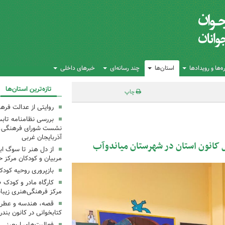
‌ها و رویدادها
استان‌ها
چند رسانه‌ای
خبرهای داخلی
تازه‌ترین استان‌ها
چاپ
روایتی از عدالت فره
بررسی نظامنامه تابس
نشست شورای فرهنگی، ه
آذربایجان غربی
از دل هنر تا سوگ اب
مربیان و کودکان مرکز ح
بازپروری روحیه کود
کارگاه مادر و کودک 
مرکز فرهنگی‌هنری زیبا
قصه، هندسه و عطر پی
کتابخوانی در کانون بند
فعالیت‌های اربعینی د