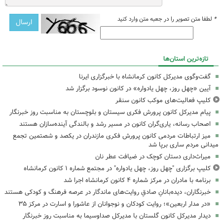
*
لطفا متن تصویر را در جعبه متن وارد کنید
تازه‌ترین استان‌ها
گفت‌وگوی مدیرکل کانون کرمانشاه با خبرگزاری ایرنا
آیین «چهل روز، چهل یادواره» در کانون نوسود برگزار شد
کلیپ فعالیت‌های موکب کانون سنقر
پیام مدیرکل کانون پرورش فکری سیستان و بلوچستان به مناسبت روز خبرنگار
اصحاب رسانه، یاری‌گران کانون در مسیر رشد و بالندگی آینده‌سازان هستند
میز ارتباطات مردمی کانون پرورش فکری مازندران در یکصد و شصتمین تجمع
میدانی مردم ساری برپا شد
میراث‌داری دستان کوچک در ضیافت عطر نان
کلیپ برگزاری "چهل روز، چهل یادواره" در مجتمع شماره ۱ کانون کرمانشاه
برنامه با مادران در مرکز شماره ۴ کانون کرمانشاه اجرا شد
خبرنگاران، دیده‌بانانِ صادقِ روایت‌های ماندگار در عرصه فرهنگ و کودکی هستند
«در مدار اربعین»؛ روایت کودکان و نوجوانان از عاشورا و اسارت در مرکز ۳۵
دیدار مدیرکل کانون گلستان با مدیرکل صداوسیما به مناسبت روز خبرنگار