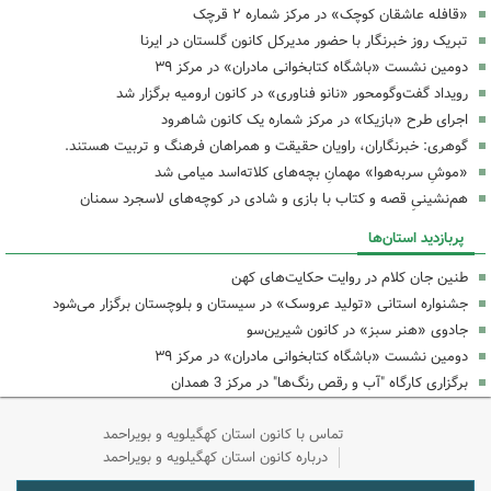
«قافله عاشقان کوچک» در مرکز شماره ۲ قرچک
تبریک روز خبرنگار با حضور مدیرکل کانون گلستان در ایرنا
دومین نشست «باشگاه کتابخوانی مادران» در مرکز ۳۹
رویداد گفت‌وگومحور «نانو فناوری» در کانون ارومیه برگزار شد
اجرای طرح «بازیکا» در مرکز شماره یک کانون شاهرود
گوهری: خبرنگاران، راویان حقیقت و همراهان فرهنگ و تربیت هستند.
«موشِ سربه‌هوا» مهمانِ بچه‌های کلاته‌اسد میامی شد
هم‌نشینیِ قصه و کتاب با بازی و شادی در کوچه‌های لاسجرد سمنان
پربازدید استان‌ها
طنین جان کلام در روایت حکایت‌های کهن
جشنواره استانی «تولید عروسک» در سیستان و بلوچستان برگزار می‌شود
جادوی «هنر سبز» در کانون شیرین‌سو
دومین نشست «باشگاه کتابخوانی مادران» در مرکز ۳۹
برگزاری کارگاه "آب و رقص رنگ‌ها" در مرکز 3 همدان
تماس با کانون استان کهگیلویه و بویراحمد
درباره کانون استان کهگیلویه و بویراحمد