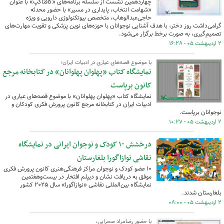
چهاردهمین نشست از سلسله‌ برنامه‌های «کافناگپ» با عنوان
«شهامت انتخاب، پایداری در مسیر» با حضور محدثه
حاجی‌عبدالوهاب، متخصص بیوتکنولوژی دارویی و ویژه
گرامی‌داشت روز دختر، با هدف آشنایی نوجوانان با حوزه‌های نوین پزشکی و تقویت مهارت‌های
تصمیم‌گیری، به صورت برخط برگزار می‌شود.
۲ اردیبهشت ۰۵ - ۱۶:۲۸
با موضوع قصه‌های عیاری در ادبیات ایران؛
نمایشگاه کتاب «پهلوان پهلوانان» در کتابخانه مرجع
کانون برپاست
نمایشگاه کتاب «پهلوان پهلوانان» با موضوع قصه‌های عیاری در
ادبیات ایران در کتابخانه مرجع کانون پرورش فکری کودکان و
نوجوانان برپاست.
۲ اردیبهشت ۰۵ - ۱۰:۲۷
درخشش ۱۰ کودک و نوجوان ایرانی در نمایشگاه
نقاشی نوازاگورا بلغارستان
۱۰ عضو کودک و نوجوان مراکز فرهنگی‌هنری کانون پرورش فکری
موفق به دریافت نشان و دیپلم افتخار در بیست‌وهفتمین
نمایشگاه بین‌المللی نقاشی «نوازاگورا» سال ۲۰۲۵ کشور
بلغارستان شدند.
۲ اردیبهشت ۰۵ - ۰۸:۰۰
با حضور رضامراد صحرایی،