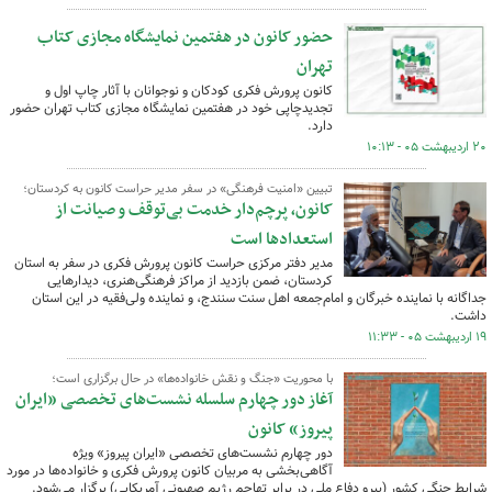
حضور کانون در هفتمین نمایشگاه مجازی کتاب
تهران
کانون پرورش فکری کودکان و نوجوانان با آثار چاپ اول و
تجدیدچاپی خود در هفتمین نمایشگاه مجازی کتاب تهران حضور
دارد.
۲۰ اردیبهشت ۰۵ - ۱۰:۱۳
تبیین «امنیت فرهنگی» در سفر مدیر حراست کانون به کردستان؛
کانون، پرچم‌دار خدمت بی‌توقف و صیانت از
استعدادها است
مدیر دفتر مرکزی حراست کانون پرورش فکری در سفر به استان
کردستان، ضمن بازدید از مراکز فرهنگی‌هنری، دیدارهایی
جداگانه با نماینده خبرگان و امام‌جمعه اهل سنت سنندج، و نماینده ولی‌فقیه در این استان
داشت.
۱۹ اردیبهشت ۰۵ - ۱۱:۳۳
با محوریت «جنگ و نقش خانواده‌ها» در حال برگزاری است؛
آغاز دور چهارم سلسله نشست‌های تخصصی «ایران
پیروز» کانون
دور چهارم نشست‌های تخصصی «ایران پیروز» ویژه
آگاهی‌بخشی به مربیان کانون پرورش فکری و خانواده‌ها در مورد
شرایط جنگی کشور (پیرو دفاع ملی در برابر تهاجم رژیم صهیونی آمریکایی) برگزار می‌شود.