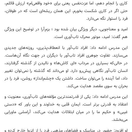
کاری را انجام دهم، اما عزت‌نفس یعنی برای «خود واقعی‌ام» ارزش قائلم،
حتی اگر در کاری شکست بخورم. این همان ریشه‌ای است که در طوفان،
فرد را استوار نگه می‌دارد.
امید و معناجویی، دیگر ویژگی بیان شده بود ؛ بزم‌آرا در توضیح این ویژگی
هم گفت: امید، موتور محرک تاب‌آوری است.
این مدرس ادامه داد: افراد تاب‌آور با انعطاف‌پذیری، روزنه‌های جدیدی
می‌سازند. تفاوت جوهری افراد تاب‌آور با دیگران در جهت نگاه آن‌هاست.
در حالی‌که بسیاری در مرداب «ای کاش‌ها» و نالیدن از گذشته گرفتارند،
انسان تاب‌آور نگاهی پیش‌رو دارد. او می‌داند که گذشته را نمی‌توان تغییر
داد، اما آینده را می‌توان ساخت. داشتن یک «چشم‌انداز» روشن، فرد را در
بحران به سوی مقصد هدایت می‌کند.
این مدرس ادامه داد: یکی از قدرتمندترین مؤلفه‌های تاب‌آوری، معنویت و
اعتقاد به قدرتی برتر است. ایمان قلبی به خداوند و این باور که «دستی
غیبی» و حکیم ما را در میان ابتلائات هدایت می‌کند، آرامشی ماورایی
می‌بخشد.
او افزود: حضور در مناسک و فضاهای مذهبی فرد را از انزوا خارج کرده و