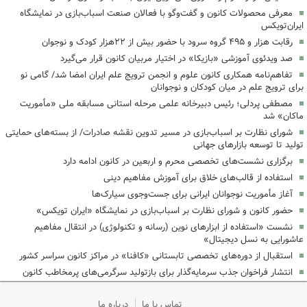
معرفی محصولات کانون و گفت‌وگو با فعالان صنعت اسباب‌بازی در نمایشگاه
ایران‌تویکس
رقابت هزار و ۴۹۵ گروه سرود با حضور بیش از ۲۲هزار کودک و نوجوان
‌صد ویدئوی آموزشی «بازیکا» در اختیار مربیان کانون قرار می‌گیرد
تفاهم‌نامه همکاری کانون علوم و انجمن ترویج علم ایران امضا شد/ گامی نو
برای ترویج علم در میان کودکان و نوجوانان
مصطفی پردلی؛ رئیس دبیرخانه علمی مرحله استانی مسابقه ملی «مأموریت
ماکان» شد
شورای نظارت بر اسباب‌بازی در مسیر تدوین نقشه صادرات/ از بسته‌های حمایتی
تولید تا توسعه بازارهای جهانی
برگزاری نشست‌های تخصصی محرم و اربعین در کانون ادامه دارد
استفاده از قالب‌های خلاق برای آموزش مفاهیم دینی
آغاز مأموریت نوجوانان ایرانی برای جست‌وجوی سیارک‌ها
حضور کانون و شورای نظارت بر اسباب‌بازی در نمایشگاه «ایران تویکس»
نشست «استفاده از ابزارهای نوین (رسانه و تکنولوژی) در انتقال مفاهیم
عاشورایی به نسل دیجیتال»
استقبال از دوره‌های تخصصی تابستانی «کافنا» در مراکز کانون سراسر کشور
انتشار فراخوان جذب سرمایه‌گذار برای بازتولید سرگرمی‌های پرمخاطب کانون
تماس با ما
درباره ما