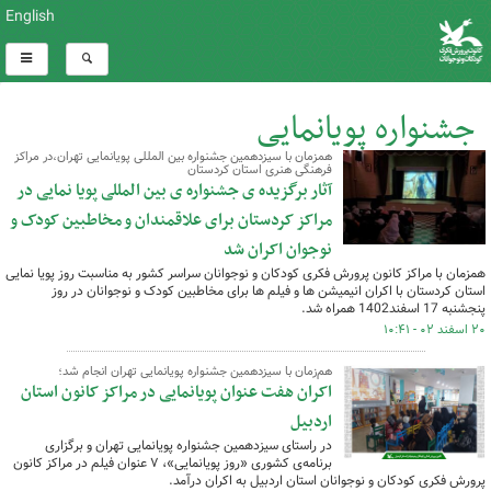
English
جشنواره پویانمایی
همزمان با سیزدهمین جشنواره بین المللی پویانمایی تهران،در مراکز
فرهنگی هنری استان کردستان
کل اخبار:42
آثار برگزیده ی جشنواره ی بین المللی پویا نمایی در
مراکز کردستان برای علاقمندان و مخاطبین کودک و
نوجوان اکران شد
همزمان با مراکز کانون پرورش فکری کودکان و نوجوانان سراسر کشور به مناسبت روز پویا نمایی
استان کردستان با اکران انیمیشن ها و فیلم ها برای مخاطبین کودک و نوجوانان در روز
پنجشنبه 17 اسفند1402 همراه شد.
۲۰ اسفند ۰۲ - ۱۰:۴۱
هم‌زمان با سیزدهمین جشنواره پویانمایی تهران انجام شد؛
اکران هفت عنوان پویانمایی در مراکز کانون استان
اردبیل
در راستای سیزدهمین جشنواره پویانمایی تهران و برگزاری
برنامه‌ی کشوری «روز پویانمایی»، ۷ عنوان فیلم در مراکز کانون
پرورش فکری کودکان و نوجوانان استان اردبیل به اکران درآمد.