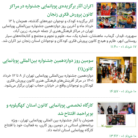
اکران آثار برگزیده‌ی پویانمایی جشنواره در مراکز
کانون پرورش فکری زنجان
آثار برگزیده کودک و نوجوان دوره‌های گذشته، همزمان با ۱۲
خرداد ماه و آخرین روز دوازدهمین جشنواره بین‌المللی پویانمایی
تهران در مراکز فرهنگی‌هنری از جمله خرمدره، زرین آباد،
سهرورد، قیدار، گرماب، ماهنشان، شماره یک، سه، علوم و نجوم و مجتمع و کتابخانه‌های سیار
روستایی ابهر، طارم و هیدج کانون پرورش فکری کودکان و نوجوانان استان زنجان نیز اکران شد.
۱۷ خرداد ۰۱ - ۱۱:۴۰
سومین روز دوازدهمین جشنواره بین‌المللی پویانمایی
کانون(۱)
دوازدهمین جشنواره بین‌المللی پویانمایی تهران از ۸ تا ۱۲ خرداد
۱۴۰۱ در مرکز آفرینش‌های فرهنگی هنری کانون پرورش فکری
کودکان و نوجوانان واقع در خیابان حجاب تهران برگزار می‌شود.
۱۰ خرداد ۰۱ - ۱۴:۵۷
کارگاه تخصصی پویانمایی کانون استان کهگیلویه و
بویراحمد افتتاح شد
همزمان با آغاز جشنواره بین المللی پویانمایی تهران ، ویژه
برنامه‌های استانی در دومین روز کاری، به فعالیت خود با افتتاح
کارگاه پویانمایی استان ادامه داد.
۱۰ خرداد ۰۱ - ۱۳:۴۲