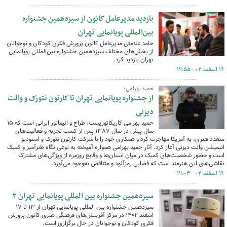
بازدید مدیرعامل کانون از سیزدهمین جشنواره
بین‌المللی پویانمایی تهران
حامد علامتی مدیرعامل کانون پرورش فکری کودکان و نوجوانان
از بخش‌های مختلف سیزدهمین جشنواره بین‌المللی پویانمایی
تهران بازدید کرد.
۱۴ اسفند ۰۲ - ۱۹:۵۵
حمید بهرامی؛
از جشنواره پویانمایی تهران تا کارتون نتورک و والت
دیزنی
حمید بهرامی کاریکاتوریست، طراح و انیماتور ایرانی است که ۱۵
سال پیش در سال ۱۳۸۷ پس از کسب تجربه‌ و فعالیت‌های
متعدد هنری، به آمریکا مهاجرت کرد و همکاری خود را با شرکت کارتون نتورک و استودیو
انیمیشن والت دیزنی آغاز کرد. آثار حمید بهرامی همواره آمیخته به نوعی نگاه طنزآمیز و کمیک
است و حضور شخصیت‌های کمیک در میان انسان‌ها و وقایع روزمره از ویژگی‌های مشترک
نقاشی‌های این هنرمند است که فضایی رمزآلود و متناقض به‌وجود می‌آورد.
۱۴ اسفند ۰۲ - ۱۹:۰۳
سیزدهمین جشنواره بین المللی پویانمایی تهران ۳
سیزدهمین جشنواره بین المللی پویانمایی تهران از ۱۳ تا ۱۷
اسفند ۱۴۰۲ در مرکز آفرینش‌های فرهنگی هنری کانون پرورش
فکری کودکان و نوجوانان در حال برگزاری است.