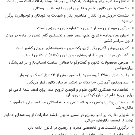
انتقال مفاهیم ایثار و شهادت به کودکان نیازمند توجه به اقتضائات سنی است
نشست رئیس کانون علوم و فناوری ایران با نوجوانان لرستانی
نشست «روش‌های انتقال مفاهیم ایثار و شهادت به کودکان و نوجوانان» برگزار
می‌شود
نوآوری مهم‌ترین معیار داوری جشنواره جوان خوارزمی است
اجرای ویژه‌برنامه «تاریخ علم، عصر فضا و نخستین گام انسان بر ماه» در مراکز
کانون سراسر کشور
کانون پرورش فکری یکی از پربرکت‌ترین مجموعه‌های تربیتی کشور است
گشایش مرکز علوم و فناوری‌های نوین ایران (کافنا) در کانون لرستان
معرفی محصولات کانون و گفت‌وگو با فعالان صنعت اسباب‌بازی در نمایشگاه
ایران‌تویکس
رقابت هزار و ۴۹۵ گروه سرود با حضور بیش از ۲۲هزار کودک و نوجوان
‌صد ویدئوی آموزشی «بازیکا» در اختیار مربیان کانون قرار می‌گیرد
تفاهم‌نامه همکاری کانون علوم و انجمن ترویج علم ایران امضا شد/ گامی نو
برای ترویج علم در میان کودکان و نوجوانان
مصطفی پردلی؛ رئیس دبیرخانه علمی مرحله استانی مسابقه ملی «مأموریت
ماکان» شد
شورای نظارت بر اسباب‌بازی در مسیر تدوین نقشه صادرات/ از بسته‌های حمایتی
تولید تا توسعه بازارهای جهانی
برگزاری نشست‌های تخصصی محرم و اربعین در کانون ادامه دارد
استفاده از قالب‌های خلاق برای آموزش مفاهیم دینی