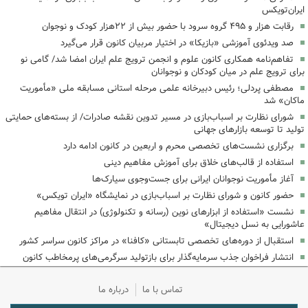
ایران‌تویکس
رقابت هزار و ۴۹۵ گروه سرود با حضور بیش از ۲۲هزار کودک و نوجوان
‌صد ویدئوی آموزشی «بازیکا» در اختیار مربیان کانون قرار می‌گیرد
تفاهم‌نامه همکاری کانون علوم و انجمن ترویج علم ایران امضا شد/ گامی نو
برای ترویج علم در میان کودکان و نوجوانان
مصطفی پردلی؛ رئیس دبیرخانه علمی مرحله استانی مسابقه ملی «مأموریت
ماکان» شد
شورای نظارت بر اسباب‌بازی در مسیر تدوین نقشه صادرات/ از بسته‌های حمایتی
تولید تا توسعه بازارهای جهانی
برگزاری نشست‌های تخصصی محرم و اربعین در کانون ادامه دارد
استفاده از قالب‌های خلاق برای آموزش مفاهیم دینی
آغاز مأموریت نوجوانان ایرانی برای جست‌وجوی سیارک‌ها
حضور کانون و شورای نظارت بر اسباب‌بازی در نمایشگاه «ایران تویکس»
نشست «استفاده از ابزارهای نوین (رسانه و تکنولوژی) در انتقال مفاهیم
عاشورایی به نسل دیجیتال»
استقبال از دوره‌های تخصصی تابستانی «کافنا» در مراکز کانون سراسر کشور
انتشار فراخوان جذب سرمایه‌گذار برای بازتولید سرگرمی‌های پرمخاطب کانون
تماس با ما
درباره ما