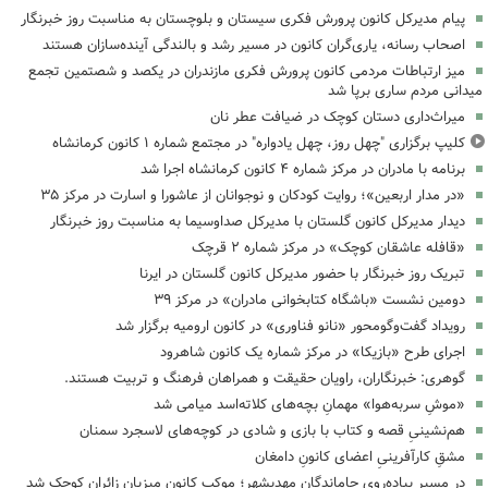
پیام مدیرکل کانون پرورش فکری سیستان و بلوچستان به مناسبت روز خبرنگار
اصحاب رسانه، یاری‌گران کانون در مسیر رشد و بالندگی آینده‌سازان هستند
میز ارتباطات مردمی کانون پرورش فکری مازندران در یکصد و شصتمین تجمع
میدانی مردم ساری برپا شد
میراث‌داری دستان کوچک در ضیافت عطر نان
کلیپ برگزاری "چهل روز، چهل یادواره" در مجتمع شماره ۱ کانون کرمانشاه
برنامه با مادران در مرکز شماره ۴ کانون کرمانشاه اجرا شد
«در مدار اربعین»؛ روایت کودکان و نوجوانان از عاشورا و اسارت در مرکز ۳۵
دیدار مدیرکل کانون گلستان با مدیرکل صداوسیما به مناسبت روز خبرنگار
«قافله عاشقان کوچک» در مرکز شماره ۲ قرچک
تبریک روز خبرنگار با حضور مدیرکل کانون گلستان در ایرنا
دومین نشست «باشگاه کتابخوانی مادران» در مرکز ۳۹
رویداد گفت‌وگومحور «نانو فناوری» در کانون ارومیه برگزار شد
اجرای طرح «بازیکا» در مرکز شماره یک کانون شاهرود
گوهری: خبرنگاران، راویان حقیقت و همراهان فرهنگ و تربیت هستند.
«موشِ سربه‌هوا» مهمانِ بچه‌های کلاته‌اسد میامی شد
هم‌نشینیِ قصه و کتاب با بازی و شادی در کوچه‌های لاسجرد سمنان
مشقِ کارآفرینیِ اعضای کانونِ دامغان
در مسیرِ پیاده‌رویِ جاماندگانِ مهدیشهر؛ موکبِ کانون میزبانِ زائرانِ کوچک شد