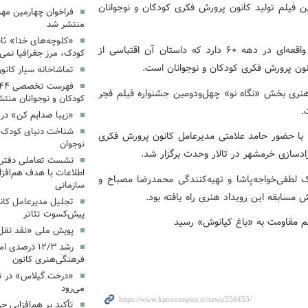
ین فیلم تولید کانون پرورش فکری کودکان و نوجوانان
فراخوان چهارمین مه
منتشر شد
«کلوچه‌های خدا» ثاب
«باغ کیانوش» به تهیه‌کنندگی محمدجواد موحد روایتی از واقعه‌ای در دهه ۶۰ دارد که داستان آن اقتباسی از
کودک، مرز جغرافیا نمی
انون پرورش فکری کودکان و نوجوانان است.
تماشاخانه سیار کانو
هنری بخش «نگاه نو» چهل‌ودومین جشنواره فیلم فجر
کودکان و نوجوانان منت
.
«زیبا صدایم کن» در 
شناخت دنیای کودک؛ 
 با حضور حامد علامتی مدیرعامل کانون پرورش فکری
نوجوان
نشست تعاملی دفتر 
اطلاعات با هدف هم‌افزا
 لطفی‌خواجه‌پاشا و تهیه‌کنندگی محمدرضا مصباح و
سازمانی
تجلیل مدیرعامل کانو
پیش‌کسوت تئاتر
پویش ملی «نقد نقل 
رشد ۱۲/۳ درصد
فرهنگی‌هنری کانون
«درخت گیلاس» در ت
می‌رود
تأکید بر هم‌افزایی ح