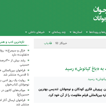
‌ها و رویدادها
استان‌ها
چند رسانه‌ای
خبرهای داخلی
تازه‌ترین ادب و هنر
خبرنگار: 52
چاپ
«زال و سیمرغ»؛ روای
«تفاوت» دارد
رشد بیش
حسینی
 به «باغ کیانوش» رسید
فراخوان بین‌المللی «
تا قدس» منتشر شد
روایت یک روز ادبی ب
نوجوانان کتاب‌خوان
نون پرورش فکری کودکان و نوجوانان تندیس بهترین
موکب‌های کانون در 
حسین(ع)
 بین‌المللی فیلم مقاومت را از آن خود کرد.
فراخوان ارسال آثار 
منتشر شد