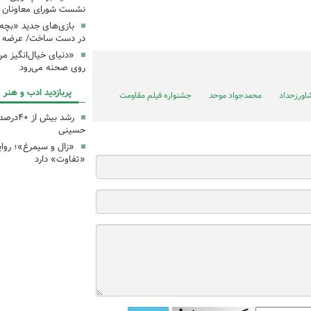
نشست شورای معاونان ک
بازی‌های جدید «بچه
در دست ساخت/ عرضه د
«دنیای خیال‌انگیز م
روی صحنه می‌رود
پربازدید ادب و هنر
اورزحداد
محمدجواد موحد
جشنواره فیلم مقاومت
رشد بیش
حسینی
«زال و سیمرغ»؛ روای
«تفاوت» دارد