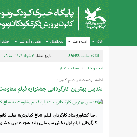
خانه
ادب و هنر
بین‌الملل
علمی و آموزشی
جشنواره
کد مطلب: 356453
تاریخ انتشار:
۴ خرداد ۱۴۰۴ - ۰۸:۵۰
ادب و هنر
سینما، تئاتر
ادامه موفقیت‌های فیلم کانون؛
تندیس بهترین کارگردانی جشنواره فیلم مقاومت
رضا کشاورزحداد کارگردان فیلم «باغ کیانوش» تولید کا
کارگردانی فیلم‌ اولِ بخش سینمایی بلند هجدهمین جشنواره