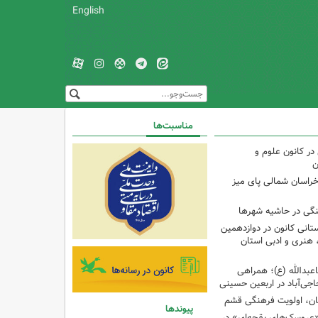
English
مناسبت‌ها
ر کانون علوم و
ن
راسان شمالی پای میز
نگی در حاشیه شهرها
تانی کانون در دوازدهمین
نری و ادبی استان
اعبدالله (ع)؛ همراهی
اجی‌آباد در اربعین حسینی
کان، اولویت فرهنگی قشم
پیوندها
«عروسک‌های بقچه‌ای» در