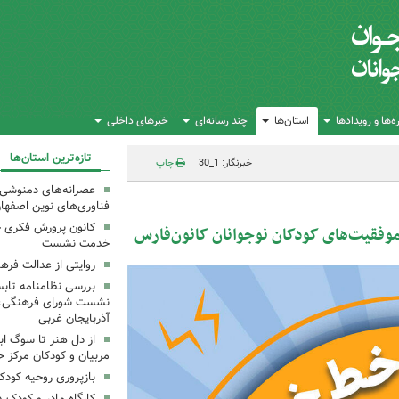
‌ها و رویدادها
استان‌ها
چند رسانه‌ای
خبرهای داخلی
تازه‌ترین استان‌ها
خبرنگار: 1_30
چاپ
عصرانه‌های دمنوشی د
فناوری‌های نوین اصفها
کانون پرورش فکری خ
موفقیت‌های کودکان نوجوانان کانون‌فارس
خدمت نشست
روایتی از عدالت فره
بررسی نظامنامه تابس
نشست شورای فرهنگی، ه
آذربایجان غربی
از دل هنر تا سوگ اب
مربیان و کودکان مرکز ح
بازپروری روحیه کود
کارگاه مادر و کودک 