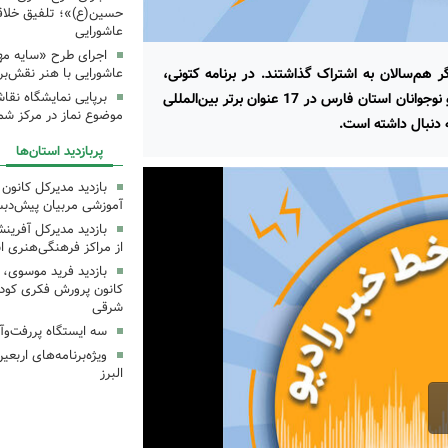
حسین(ع)»؛ تلفیق خلاقی
عاشورایی
اجرای طرح «سایه مهر
گر هم‌سالان به اشتراک گذاشتند. در برنامه کتونی،
عاشورایی با هنر نقش‌بر
داستان‌های الهام‌بخش از موفقیت‌های چشمگیر کودکان و نوجوانان استان فارس در 17 عنوان برتر بین‌المللی
برپایی نمایشگاه نقا
موضوع نماز در مرکز شما
دنبال داشته است.
پربازدید استان‌ها
بازدید مدیرکل کانون 
آموزشی مربیان پیش‌دبس
بازدید مدیرکل آفری
از مراکز فرهنگی‌هنری ا
بازدید فرید موسوی، 
کانون پرورش فکری کودکا
شرقی
سه ایستگاه پررفت‌وآ
ویژه‌برنامه‌های اربع
البرز