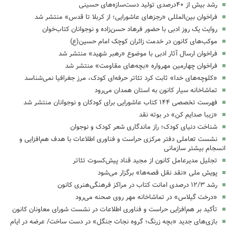
رشد بیش از ۴۰درصدی تولید دست‌سازه‌های حسینی
فراخوان بین‌المللی «رجزهای عاشورایی؛ از کربلا تا قدس» منتشر شد
روایت یک روز ادبی با حضور فرهاد حسن‌زاده و نوجوانان کتاب‌خوان
موکب‌های کانون در خدمت زائران کوچک امام حسین(ع)
فراخوان ارسال آثار ادبی با موضوع «رهبر شهید» منتشر شد
فراخوان چهارمین مهرواره «بچه‌های مقاومت» منتشر شد
«کلوچه‌های خدا» ثابت کرد تئاتر حرفه‌ای کودک، مرز جغرافیا نمی‌شناسد
تماشاخانه سیار کانون به استان همدان می‌رود
فهرست تخصصی ۱۴۴ کتاب عاشورایی برای کودکان و نوجوانان منتشر شد
«زیبا صدایم کن» در بوته نقد
شناخت دنیای کودک؛ راز ماندگاری شعر کودک و نوجوان
نشست تعاملی دفتر مرکزی حراست و فناوری اطلاعات با هدف هم‌افزایی و
انسجام بیشتر سازمانی
تجلیل مدیرعامل کانون از مجید قناد پیش‌کسوت تئاتر
پویش ملی «نقد نقل قصه‌ها» برگزار می‌شود
رشد ۱۲/۳ درصدی امانت کتاب در مراکز فرهنگی‌هنری کانون
«درخت گیلاس» در تماشاخانه مهر روی صحنه می‌رود
تأکید بر هم‌افزایی حراست و فناوری اطلاعات در نشست شورای معاونان کانون
بازی‌های جدید «بچه زرنگ؛ گروه نجات جنگل» در دست ساخت/ عرضه در ایام