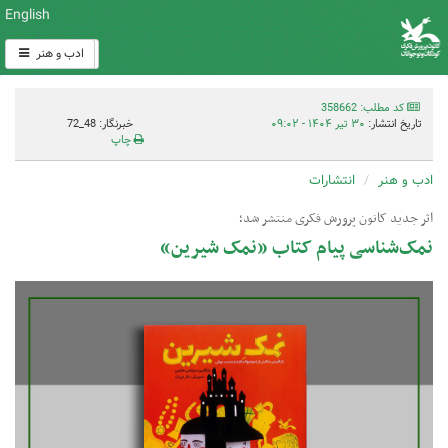
English
ادب و هنر
کد مطلب: 358662
تاریخ انتشار:
۳۰ تیر ۱۴۰۴ - ۰۹:۰۲
خبرنگار: 48_72
چاپ
ادب و هنر
انتشارات
اثر جدید کانون پرورش فکری منتشر شد؛
نمک‌شناسی پیام کتاب «نمک شیرین»