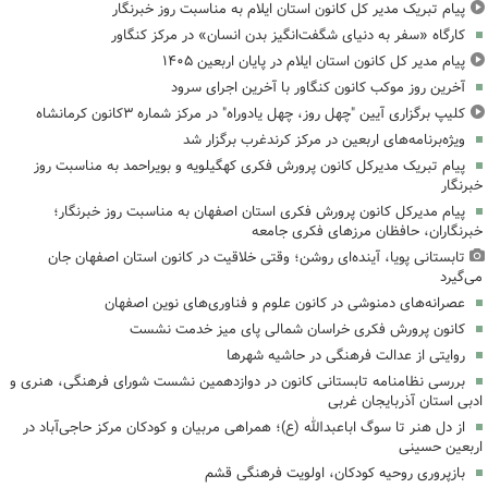
پیام تبریک مدیر کل کانون استان ایلام به مناسبت روز خبرنگار
کارگاه «سفر به دنیای شگفت‌انگیز بدن انسان» در مرکز کنگاور
پیام مدیر کل کانون استان ایلام در پایان اربعین ۱۴۰۵
آخرین روز موکب کانون کنگاور با آخرین اجرای سرود
کلیپ برگزاری آیین "چهل روز، چهل یادوراه" در مرکز شماره ۳کانون کرمانشاه
ویژه‌برنامه‌های اربعین در مرکز کرندغرب برگزار شد
پیام تبریک مدیرکل کانون پرورش فکری کهگیلویه و بویراحمد به مناسبت روز
خبرنگار
پیام مدیرکل کانون پرورش فکری استان اصفهان به مناسبت روز خبرنگار؛
خبرنگاران، حافظان مرزهای فکری جامعه
تابستانی پویا، آینده‌ای روشن؛ وقتی خلاقیت در کانون استان اصفهان جان
می‌گیرد
عصرانه‌های دمنوشی در کانون علوم و فناوری‌های نوین اصفهان
کانون پرورش فکری خراسان شمالی پای میز خدمت نشست
روایتی از عدالت فرهنگی در حاشیه شهرها
بررسی نظامنامه تابستانی کانون در دوازدهمین نشست شورای فرهنگی، هنری و
ادبی استان آذربایجان غربی
از دل هنر تا سوگ اباعبدالله (ع)؛ همراهی مربیان و کودکان مرکز حاجی‌آباد در
اربعین حسینی
بازپروری روحیه کودکان، اولویت فرهنگی قشم