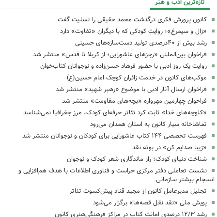
تازه‌ترین ادب و هنر
کانون پرورش فکری درگذشت محمد حقیقی را تسلیت گفت
«زال و سیمرغ»؛ روایتِ کودکی که با دیگران «تفاوت» دارد
رشد بیش از ۴۰درصدی تولید دست‌سازه‌های حسینی
فراخوان بین‌المللی «رجزهای عاشورایی؛ از کربلا تا قدس» منتشر شد
روایت یک روز ادبی با حضور فرهاد حسن‌زاده و نوجوانان کتاب‌خوان
موکب‌های کانون در خدمت زائران کوچک امام حسین(ع)
فراخوان ارسال آثار ادبی با موضوع «رهبر شهید» منتشر شد
فراخوان چهارمین مهرواره «بچه‌های مقاومت» منتشر شد
«کلوچه‌های خدا» ثابت کرد تئاتر حرفه‌ای کودک، مرز جغرافیا نمی‌شناسد
تماشاخانه سیار کانون به استان همدان می‌رود
فهرست تخصصی ۱۴۴ کتاب عاشورایی برای کودکان و نوجوانان منتشر شد
«زیبا صدایم کن» در بوته نقد
شناخت دنیای کودک؛ راز ماندگاری شعر کودک و نوجوان
نشست تعاملی دفتر مرکزی حراست و فناوری اطلاعات با هدف هم‌افزایی و
انسجام بیشتر سازمانی
تجلیل مدیرعامل کانون از مجید قناد پیش‌کسوت تئاتر
پویش ملی «نقد نقل قصه‌ها» برگزار می‌شود
رشد ۱۲/۳ درصدی امانت کتاب در مراکز فرهنگی‌هنری کانون