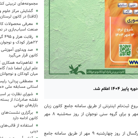
مجموعه‌های تربیتی کش
گشایش مرکز علوم و ف
(کافنا) در کانون لرستان
معرفی محصولات کانون
صنعت اسباب‌بازی در نما
رقاب
۲۲هزار کودک و نوجوان
‌صد ویدئوی آموزشی «ب
کانون قرار می‌گیرد
تفاهم‌نامه همکاری ک
علم ایران امضا شد/ گام
میان کودکان و نوجوانان
مصطفی پردلی؛ رئیس 
استانی مسابقه ملی «م
۱۴۰ اعلام شد.
شورای نظارت بر اسبا
نقشه صادرات/ از بسته‌ه
بازارهای جهانی
وع ثبت‌نام اینترنتی از طریق سامانه جامع کانون زبان
برگزاری نشست‌های 
ایران برای زبان‌آموزان گروه سنی کودک از روز دوشنبه ۷ مهر و برای گروه سنی نوجوان از روز سه‌شنبه ۸ مهر
کانون ادامه دارد
استفاده از قالب‌های
دینی
هم‌چنین ثبت‌نام اینترنتی برای زبان‌آموزان گروهای سنی بزرگسال از روز چهارشنبه ۹ مهر از طریق سامانه جامع