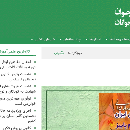
‌ها و رویدادها
استان‌ها
چند رسانه‌ای
خبرهای داخلی
تازه‌ترین علمی‌آموز
خبرنگار: 52
چاپ
انتقال مفاهیم ایثار 
توجه به اقتضائات سنی
نشست رئیس کانون علو
نوجوانان لرستانی
نشست «روش‌های انتق
شهادت به کودکان و نوجو
نوآوری مهم‌ترین معی
خوارزمی است
اجرای ویژه‌برنامه «ت
نخستین گام انسان بر ما
کشور
کانون پرورش فکری یک