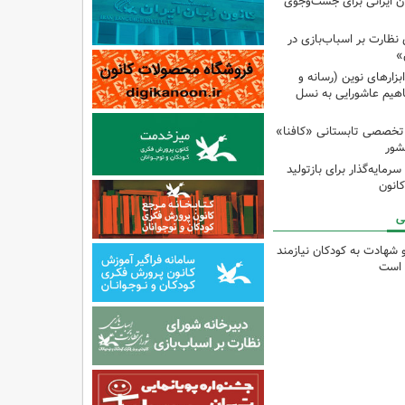
ان ایرانی برای جست‌وجوی
نظارت بر اسباب‌بازی در
»
زارهای نوین (رسانه و
اهیم عاشورایی به نسل
 تخصصی تابستانی «کافنا»
شور
رمایه‌گذار برای بازتولید
انون
ی
و شهادت به کودکان نیازمند
 است