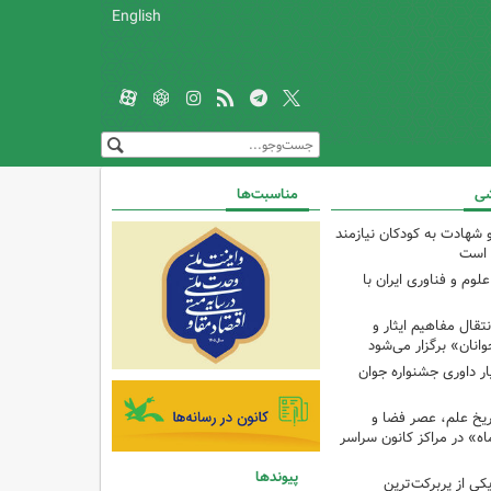
English
شی
مناسبت‌ها
و شهادت به کودکان نیازمند
 است
م و فناوری ایران با
ال مفاهیم ایثار و
انان» برگزار می‌شود
ار داوری جشنواره جوان
اریخ علم، عصر فضا و
ه» در مراکز کانون سراسر
پیوندها
ی از پربرکت‌ترین