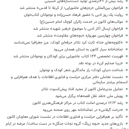
رشد بیش از ۴۰درصدی تولید دست‌سازه‌های حسینی
فراخوان بین‌المللی «رجزهای عاشورایی؛ از کربلا تا قدس» منتشر شد
روایت یک روز ادبی با حضور فرهاد حسن‌زاده و نوجوانان کتاب‌خوان
موکب‌های کانون در خدمت زائران کوچک امام حسین(ع)
فراخوان ارسال آثار ادبی با موضوع «رهبر شهید» منتشر شد
فراخوان چهارمین مهرواره «بچه‌های مقاومت» منتشر شد
«کلوچه‌های خدا» ثابت کرد تئاتر حرفه‌ای کودک، مرز جغرافیا نمی‌شناسد
تماشاخانه سیار کانون به استان همدان می‌رود
فهرست تخصصی ۱۴۴ کتاب عاشورایی برای کودکان و نوجوانان منتشر شد
«زیبا صدایم کن» در بوته نقد
شناخت دنیای کودک؛ راز ماندگاری شعر کودک و نوجوان
نشست تعاملی دفتر مرکزی حراست و فناوری اطلاعات با هدف هم‌افزایی و
انسجام بیشتر سازمانی
تجلیل مدیرعامل کانون از مجید قناد پیش‌کسوت تئاتر
پویش ملی «نقد نقل قصه‌ها» برگزار می‌شود
رشد ۱۲/۳ درصدی امانت کتاب در مراکز فرهنگی‌هنری کانون
«درخت گیلاس» در تماشاخانه مهر روی صحنه می‌رود
تأکید بر هم‌افزایی حراست و فناوری اطلاعات در نشست شورای معاونان کانون
بازی‌های جدید «بچه زرنگ؛ گروه نجات جنگل» در دست ساخت/ عرضه در ایام
پخش سریال