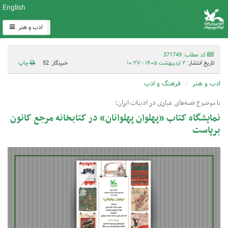
English
ادب و هنر
کد مطلب: 371749
تاریخ انتشار:
۲ اردیبهشت ۱۴۰۵ - ۱۰:۲۷
خبرنگار: 52
چاپ
ادب و هنر
فرهنگ و ادب
با موضوع قصه‌های عیاری در ادبیات ایران؛
نمایشگاه کتاب «پهلوان پهلوانان» در کتابخانه مرجع کانون
برپاست