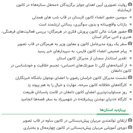
روایت تصویری آیین اهدای جوایز برگزیدگان «محفل ستاره‌ها» در کانون
کرمانشاه
سومین حضور اعضاء کانون لارستان در قاب شب های همدلی
بازتاب واقع‌بینانه و بدون سوگیری، رسالتی ارزشمند است
حضور هیات عالی کانون پرورش فکری در هرمزگان؛ بررسی فعالیت‌های فرهنگی،
هنری و ادبی مراکز استان
سفر یک روزه مدیرعامل کانون و معاون وزیر به هرمزگان در قاب تصویر
پیام صمیمی اعضاء کانون فارس، به سپیدارهای خبر رسید
تقدیر استاندار سمنان از مدیرکل کانون استان
از آشیانه‌های گِلی تا صورتک‌های احساس؛ تجسم خلاقیت و خودشناسی در
کانون دامغان
نشست مدیرکل کانون خراسان رضوی با اعضای نوجوان باشگاه خبرنگاران
کارگاه‌های خلاقانه کانون سرخه، مهارت و خیال را به هم پیوند زد
روزِ مسئولیت‌پذیریِ اعضای کانون دامغان در قامتِ پاسبانانِ طبیعت
کارگاه «دنیای نوشتن پیشرفته» در شهمیرزاد به سفر قصه‌ها انجامید
پربازدید استان‌ها
ارتقای توانمندی مربیان پیش‌دبستانی در کانون ساوه در قاب تصویر
دوره‌ی آموزشی مربیان پیش‌دبستانی در کانون چهارمحال و بختیاری