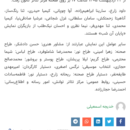
از ۲۲ اردیبهشت ۱۴۰۵ ساعت ۱۷ بر روی صحنه مرکز تئاتر کانون رفت.
داود زارع، سارینا ابراهیم‌زاده، آوا چوپانی، کیمیا حیدری، ثنا رنگ‌ساز،
آناهیتا زحمتکش، سامان سلطانی، غزل شجاعی، عرشیا صادقی‌نیا، کیمیا
محمدی، ثنا مهدی‌فر، نیما نظری و احسان نیک‌طلب از بازیگران نمایش
«پایان آن شب» هستند.
سایر عوامل این نمایش عبارتند از: مشاور هنری: حسن دادشکر، طراح
صحنه: زهرا امینی، طراح نور: محمدرضا شاملوفرد، طراح لباس: شیما
محترمی، طراح گریم: لیلا پریشان، طراح پوستر و بروشور: محمدصالح
حجازی، انتخاب موسیقی: نرگس اصغری، دستیار کارگردان: امیرمهدی
طایفه‌نفر، دستیار طراح صحنه: ریحانه زارع، دستیار نور: فاطمه‌سادات
حسینی، روابط عمومی: مرکز تئاتر توانش، امور رسانه و اطلاع‌رسانی:
احمدرضا حجارزاده.
خدیجه اسمعیلی