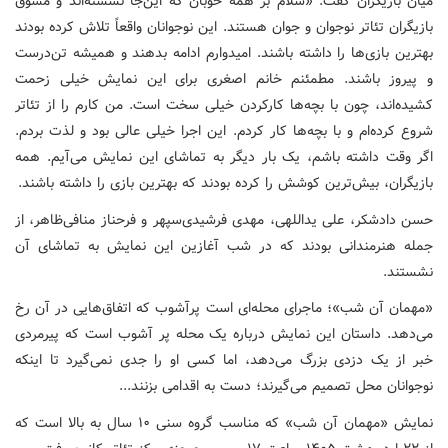
میان بازیگران گفت: «سلام بر همه خوبان که این‌جا نشسته‌اند و مشوق
بازیگران تئاتر نوجوان و جوان هستند. این نوجوانان واقعاً تلاش کرده بودند
بهترین بازی‌ها را داشته باشند. امیدوارم ادامه بدهند و همیشه تن‌درست
و پیروز باشند. مطمئنم خانم اصغری برای این نمایش خیلی زحمت
کشیده‌اند، چون با بچه‌ها کارکردن خیلی سخت است. من کارم را از تئاتر
شروع کرده‌ام و با بچه‌ها کار کردم. این اجرا خیلی عالی بود و لذت بردم.
اگر وقت داشته باشم، یک بار دیگر به تماشای این نمایش می‌آیم. همه
بازیگران، بیش‌ترین کوشش را کرده بودند که بهترین بازی را داشته باشند.
حسن دادشکر، علی یداللهی، مهدی فرشیدی‌سپهر و فرحناز منافی‌ظاهر، از
جمله هنرمندانی بودند که در شب آغازین این نمایش به تماشای آن
نشستند.
«مهمان آن شب»؛ ماجرای محله‌ای است پرآشوب که اتفاق‌هایی در آن رخ
می‌دهد. داستان این نمایش درباره یک محله پر آشوب است که پیرمردی
خبر از یک دزدی بزرگ می‌دهد، اما کسی او را جدی نمی‌گیرد تا اینکه
نوجوانان محل تصمیم می‌گیرند؛ دست به اقدامی بزنند...
نمایش «مهمان آن شب» که مناسب گروه سنی ۱۰ سال به بالا است که