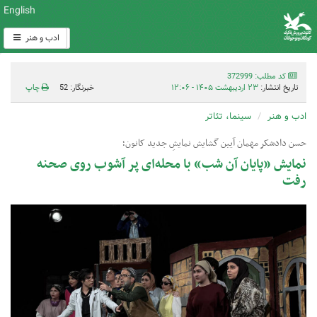
English
ادب و هنر
کد مطلب: 372999
تاریخ انتشار:
۲۳ اردیبهشت ۱۴۰۵ - ۱۲:۰۶
خبرنگار: 52
چاپ
ادب و هنر
سینما، تئاتر
حسن دادشکر مهمان آیین گشایش نمایشِ جدید کانون؛
نمایش «پایان آن شب» با محله‌ای پر آشوب روی صحنه
رفت