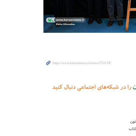
نون
کتاب