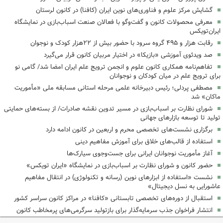
گشایش مرکز علوم و فناوری‌های نوین ایران (کافنا) در کانون لرستان
معرفی محصولات کانون و گفت‌وگو با فعالان صنعت اسباب‌بازی در نمایشگاه
ایران‌تویکس
رقابت هزار و ۴۹۵ گروه سرود با حضور بیش از ۲۲هزار کودک و نوجوان
‌صد ویدئوی آموزشی «بازیکا» در اختیار مربیان کانون قرار می‌گیرد
تفاهم‌نامه همکاری کانون علوم و انجمن ترویج علم ایران امضا شد/ گامی نو
برای ترویج علم در میان کودکان و نوجوانان
مصطفی پردلی؛ رئیس دبیرخانه علمی مرحله استانی مسابقه ملی «مأموریت
ماکان» شد
شورای نظارت بر اسباب‌بازی در مسیر تدوین نقشه صادرات/ از بسته‌های حمایتی
تولید تا توسعه بازارهای جهانی
برگزاری نشست‌های تخصصی محرم و اربعین در کانون ادامه دارد
استفاده از قالب‌های خلاق برای آموزش مفاهیم دینی
آغاز مأموریت نوجوانان ایرانی برای جست‌وجوی سیارک‌ها
حضور کانون و شورای نظارت بر اسباب‌بازی در نمایشگاه «ایران تویکس»
نشست «استفاده از ابزارهای نوین (رسانه و تکنولوژی) در انتقال مفاهیم
عاشورایی به نسل دیجیتال»
استقبال از دوره‌های تخصصی تابستانی «کافنا» در مراکز کانون سراسر کشور
انتشار فراخوان جذب سرمایه‌گذار برای بازتولید سرگرمی‌های پرمخاطب کانون