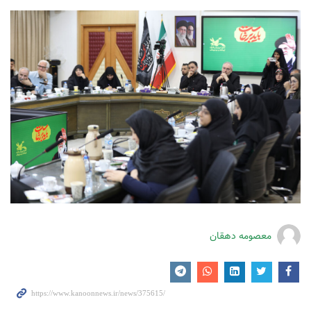
معصومه دهقان