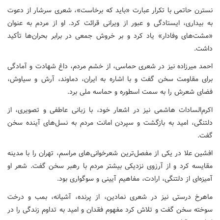
نسترن حاتمی با تکرار عبارت «باید که برخاست»، شعری سرشار از دعوت
به بیداری، ایستادگی و عبور از ویرانی قرائت کرد. او از مردم به عنوان
«مشت‌های وفادار» یاد کرد و بر خروش جمعی در برابر بحران‌ها تأکید
داشت.
احمد میرزاده نیز در شعری حماسی، از خشم مردم، داغ شهادت و آمادگی
برای مقاومت سخن گفت و با اشاره به ایران، دماوند، آرش و سیاوش،
فضای شعرش را به سمت اسطوره و حماسه ملی برد.
اکرم‌السادات هاشمی نیز در اشعار خود، با زبانی عاطفی و تصویری، از
دلتنگی، امید به بازگشت و سپردن امانت مردم به نسل‌های آینده سخن
گفت.
افشین علا در یکی از مفصل‌ترین شعرخوانی‌های مراسم، تهران را با مدینه
مقایسه کرد و از آرزوی نزدیکی بیشتر مردم با رهبر سخن گفت. شعر او
آمیزه‌ای از دلتنگی، ارادت، مفاهیم آیینی و سوگواری بود.
ماهرخ درستی نیز در شعری نمادین، از پرنده، آشیانه، بمب و درخت
سوخته سخن گفت و تلاش کرد مفهوم فقدان و امید به تداوم زندگی را در