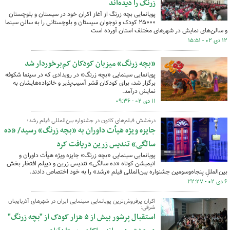
زرنگ را دیده‌اند
پویانمایی بچه زرنگ از آغاز اکران خود در سیستان و بلوچستان
۲۵۰۰۰ کودک و نوجوان سیستان و بلوچستانی را به سالن سینما
و سالن‌های نمایش در شهرهای مختلف استان آورده است
۱۲ دی ۰۲ - ۱۵:۵۱
«بچه زرنگ» میزبان کودکان کم‌برخوردار شد
پویانمایی سینمایی «بچه زرنگ» در رویدادی که در سینما شکوفه
برگزار شد، برای کودکان قشر آسیب‌پذیر و خانواده‌هایشان به
نمایش درآمد.
۱۱ دی ۰۲ - ۰۹:۳۶
درخشش فیلم‌های کانون در جشنواره بین‌المللی فیلم رشد؛
جایزه ویژه هیأت داوران به «بچه زرنگ» رسید/ «ده
سالگی» تندیس زرین دریافت کرد
پویانمایی سینمایی «بچه زرنگ» جایزه ویژه هیأت داوران و
انیمیشن کوتاه «ده سالگی» تندیس زرین و دیپلم افتخار بخش
بین‌المللِ پنجاه‌وسومین جشنواره بین‌المللی فیلم «رشد» را به خود اختصاص دادند.
۶ دی ۰۲ - ۲۲:۲۷
اکران پرفروش‌ترین پویانمایی سینمایی ایران در شهرهای آذربایجان
شرقی:
استقبال پرشور بیش از ۵ هزار کودک از "بچه زرنگ"