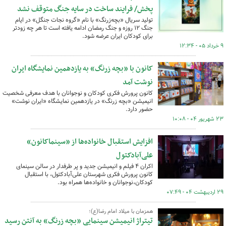
پخش/ فرایند ساخت در سایه جنگ متوقف نشد
تولید سریال «بچه‌زرنگ» با نام «گروه نجات جنگل» در ایام
جنگ ۱۲ روزه و جنگ رمضان ادامه یافته است تا هر چه زودتر
برای کودکان ایران عرضه شود.
۹ خرداد ۰۵ - ۱۲:۳۴
کانون با «بچه زرنگ» به یازدهمین نمایشگاه ایران
نوشت آمد
کانون پرورش فکری کودکان و نوجوانان با هدف معرفی شخصیت
انیمیشن «بچه زرنگ» در یازدهمین نمایشگاه «ایران نوشت»
حضور دارد.
۲۳ شهریور ۰۴ - ۱۰:۰۸
افزایش استقبال خانواده‌ها از «سینماکانون»
علی‌آبادکتول
اکران ۴ فیلم و انیمیشن جدید و پر طرفدار در سالن سینمای
کانون پرورش فکری شهرستان علی‌آبادکتول، با استقبال
کودکان،نوجوانان و خانواده‌ها همراه بود.
۲۹ اردیبهشت ۰۴ - ۰۷:۴۹
همزمان با میلاد امام رضا(ع)؛
تیتراژ انیمیشن سینمایی «بچه زرنگ» به آنتن رسید