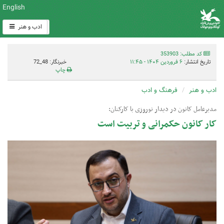
English
ادب و هنر
کد مطلب: 353903
تاریخ انتشار:
۶ فروردین ۱۴۰۴ - ۱۱:۴۵
خبرنگار: 48_72
چاپ
ادب و هنر
فرهنگ و ادب
مدیرعامل کانون در دیدار نوروزی با کارکنان:
کار کانون حکمرانی و تربیت است