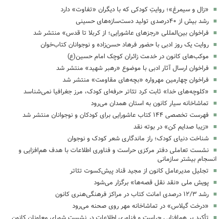
«زال و سیمرغ»؛ روایتِ کودکی که با دیگران «تفاوت» دارد
رشد بیش از ۴۰درصدی تولید دست‌سازه‌های حسینی
فراخوان بین‌المللی «رجزهای عاشورایی؛ از کربلا تا قدس» منتشر شد
روایت یک روز ادبی با حضور فرهاد حسن‌زاده و نوجوانان کتاب‌خوان
موکب‌های کانون در خدمت زائران کوچک امام حسین(ع)
فراخوان ارسال آثار ادبی با موضوع «رهبر شهید» منتشر شد
فراخوان چهارمین مهرواره «بچه‌های مقاومت» منتشر شد
«کلوچه‌های خدا» ثابت کرد تئاتر حرفه‌ای کودک، مرز جغرافیا نمی‌شناسد
تماشاخانه سیار کانون به استان همدان می‌رود
فهرست تخصصی ۱۴۴ کتاب عاشورایی برای کودکان و نوجوانان منتشر شد
«زیبا صدایم کن» در بوته نقد
شناخت دنیای کودک؛ راز ماندگاری شعر کودک و نوجوان
نشست تعاملی دفتر مرکزی حراست و فناوری اطلاعات با هدف هم‌افزایی و
انسجام بیشتر سازمانی
تجلیل مدیرعامل کانون از مجید قناد پیش‌کسوت تئاتر
پویش ملی «نقد نقل قصه‌ها» برگزار می‌شود
رشد ۱۲/۳ درصدی امانت کتاب در مراکز فرهنگی‌هنری کانون
«درخت گیلاس» در تماشاخانه مهر روی صحنه می‌رود
تأکید بر هم‌افزایی حراست و فناوری اطلاعات در نشست شورای معاونان کانون