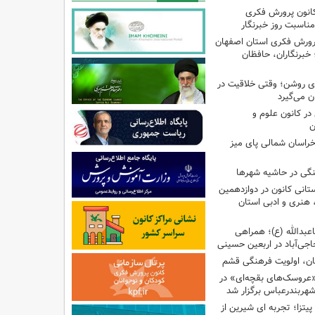
کانون پرورش فکری
مناسبت روز خبرنگار
پرورش فکری استان اصفهان
 خبرنگاران، حافظان
‌ای روشن؛ وقتی خلاقیت در
ن می‌گیرد
ر کانون علوم و
ن
راسان شمالی پای میز
نگی در حاشیه شهرها
تانی کانون در دوازدهمین
نری و ادبی استان
اعبدالله (ع)؛ همراهی
اجی‌آباد در اربعین حسینی
کان، اولویت فرهنگی قشم
«عروسک‌های بقچه‌ای» در
شهربندرعباس برگزار شد
تزا؛ تجربه ای شیرین از