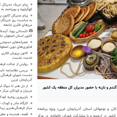
پیام تبریک مدیرکل 
کهگیلویه و بویراحمد به 
پیام مدیرکل کانون 
به مناسبت روز خبرنگار؛
مرزهای فکری جامعه
تابستانی پویا، آینده
کانون استان اصفهان جا
عصرانه‌های دمنوشی د
فناوری‌های نوین اصفها
کانون پرورش فکری خ
خدمت نشست
روایتی از عدالت فره
بررسی نظامنامه تابس
نشست شورای فرهنگی، ه
آذربایجان غربی
از دل هنر تا سوگ اب
 گندم و نان» با حضور مدیران کل منطقه یک کشور
مربیان و کودکان مرکز ح
بازپروری روحیه کود
کارگاه مادر و کودک 
مرکز فرهنگی‌هنری زیبا
ن و نوجوانان استان آذربایجان غربی؛ ویژه برنامه«
قصه، هندسه و عطر پی
شور در ارومیه و با مشارکت شورای خانواده، در مرکز