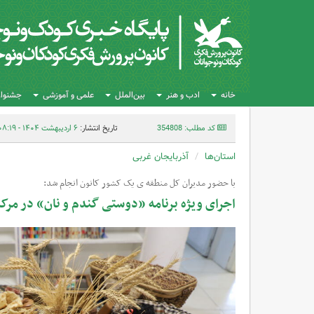
خانه
ادب و هنر
بین‌الملل
علمی و آموزشی
جشنواره
کد مطلب: 354808
تاریخ انتشار:
۶ اردیبهشت ۱۴۰۴ - ۰۸:۱۹
استان‌ها
آذربایجان غربی
با حضور مدیران کل منطقه ی یک کشور کانون انجام شد:
اجرای ویژه برنامه «دوستی گندم و نان» در مرکز