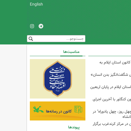
English
مناسبت‌ها
انون استان ایلام به
ی شگفت‌انگیز بدن انسان»
تان ایلام در پایان اربعین
ن کنگاور با آخرین اجرای
هل روز، چهل یادوراه" در
ن در مرکز کرندغرب برگزار
پیوندها