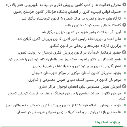
معرفی فعالیت ها و کتب کانون پرورش فکری در برنامه تلویزیونی «ناز بالالار»
«سوگ‌خوانی آیینی» کاری از اعضای باشگاه فراتئاتر کانون خراسان رضوی
کارگاه‌های «دعا و نماز» در مرکز شماره ۵ کانون کرمانشاه برگزار شد
گلستان‌خوانی عضو کودک کانون روانسر
آیین گرامیداشت رهبر شهید در کانون کوزران برگزار شد
علی احمدی نوروزمحله رئیس امور اداری کانون پرورش فکری گیلان شد
برگزاری کارگاه مهارت‌های زندگی در کانون کنگاور
حضور فرماندار خرم‌آباد در کانون پرورش فکری لرستان به روایت تصویر
طعمِ تابستان در کانون اهرم؛ «یک روز هندوانه‌ای» کام کودکان را شیرین کرد
نقش‌آفرینی کانون برای کودکان و خانواده‌ها در شرایط بحران
بازدید مدیرکل کانون استان مرکزی از مراکز شهرستان دلیجان
نوجوانان کانون در مسیر کشف دنیای هوش مصنوعی و فناوری
آموزش هوش مصنوعی برای اعضای نوجوان مراکز ساری
مربیان کانون، خباثت دشمن را با زبان فرهنگ و هنر به فرصت تربیتی تبدیل
کنند
بازدید بازرسان سامانه فواد ۱۲۸ از کانون پرورش فکری کودکان و نوجوانان البرز
«لحظه پرواز»؛ روایتی از واقعه کربلا با زبان نمایش عروسکی در همدان
پربازدید استان‌ها