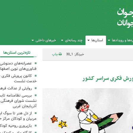
‌ها و رویدادها
استان‌ها
چند رسانه‌ای
خبرهای داخلی
تازه‌ترین استان‌ها
خبرنگار: 1_30
چاپ
عصرانه‌های دمنوشی د
فناوری‌های نوین اصفها
کانون پرورش فکری خ
پرورش فکری سراسر کشور
خدمت نشست
روایتی از عدالت فره
بررسی نظامنامه تابس
نشست شورای فرهنگی، ه
آذربایجان غربی
از دل هنر تا سوگ اب
مربیان و کودکان مرکز ح
بازپروری روحیه کود
کارگاه مادر و کودک 