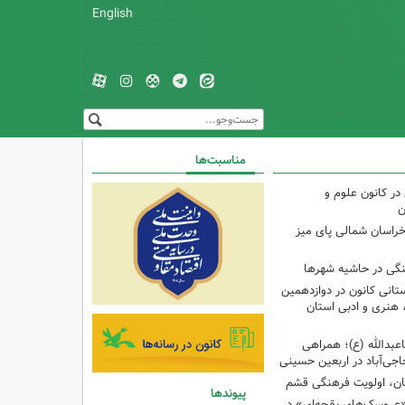
English
مناسبت‌ها
ر کانون علوم و
ن
راسان شمالی پای میز
نگی در حاشیه شهرها
تانی کانون در دوازدهمین
نری و ادبی استان
اعبدالله (ع)؛ همراهی
اجی‌آباد در اربعین حسینی
کان، اولویت فرهنگی قشم
پیوندها
«عروسک‌های بقچه‌ای» در