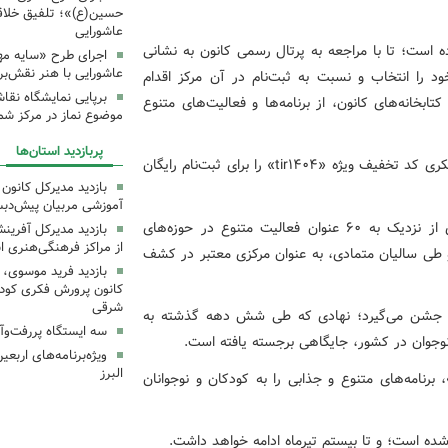
حسین(ع)»؛ تلفیق خلاقی
عاشورایی
 است؛ تا با مراجعه به پرتال رسمی کانون به نشانی
اجرای طرح «سایه مهر
عاشورایی با هنر نقش‌بر
نت خود را انتخاب و نسبت به ثبت‌نام در آن مرکز اقدام
برپایی نمایشگاه نقا
تابخانه‌های کانون، از برنامه‌ها و فعالیت‌های متنوع
موضوع نماز در مرکز شما
پربازدید استان‌ها
همچنین، به منظور تسهیل فرآیند عضویت، کانون پرورش فکری کد تخفیف ویژه «tir۱۴۰۴» را برای ثبت‌نام رایگان
بازدید مدیرکل کانون 
آموزشی مربیان پیش‌دبس
مراکز کانون، علاوه بر کتابخانه‌های مجهز، امکان بهره‌مندی از نزدیک به ۶۰ عنوان فعالیت متنوع در حوزه‌های
بازدید مدیرکل آفری
از مراکز فرهنگی‌هنری ا
 و طی سالیان متمادی، به عنوان مرکزی معتبر در کشف
بازدید فرید موسوی، 
کانون پرورش فکری کودکا
شرقی
 جشن می‌گیرد؛ نهادی که طی شش دهه گذشته به
سه ایستگاه پررفت‌وآ
 نوجوان در کشور، جایگاهی برجسته یافته است.
ویژه‌برنامه‌های اربع
البرز
 برنامه‌های متنوع و جذابی را به کودکان و نوجوانان