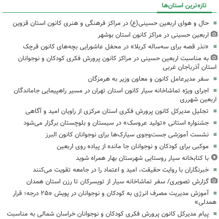
تازه‌ترین استان‌ها
حال و هوای اربعین حسینی(ع) در مراکز فرهنگی و هنری کانون استان قزوین
اربعین حسینی در مراکز کانون استان بوشهر
«نذر قصه برای سه‌ساله کربلا» در محفل عاشورایی بچه‌های کانون قرچک
به مناسبت اربعین حسینی در مراکز کانون پرورش فکری کودکان و نوجوانان
استان آذرباجان غربی
سفر مدیرعامل کانون و معاون وزیر به هرمزگان
اجرای ویژه تماشاخانه سیار کانون استان تهران در مسیر راهپیمایی جاماندگان
اربعین شهرری
تجلیل مدیرکل کانون پرورش فکری استان مرکزی از راویان امید و آگاهی
جشنواره استانی «تولید عروسک» در سیستان و بلوچستان برگزار می‌شود
نشست آموزشی جست‌وجوی سیارک‌ها برای نوجوانان کانون البرز
موکبی برای کودکان و نوجوانان جا مانده از پیاده روی اربعین
با کتابخانه سیار روستایی شهرستان بهار همراه شوید
خبرنگاران با روایت حقیقت، امید و اعتماد را در جامعه تقویت می‌کنند
گزارش تصویری/ سفر تماشاخانه سیار از تویسرکان تا رزن استان همدان
آموزش مدیریت مصرف انرژی به کودکان و نوجوانان در پویش «۲۵ درجه؛ قرار
همدلی»
پیام مدیرکل کانون پرورش فکری کودکان و نوجوانان خراسان شمالی به مناسبت