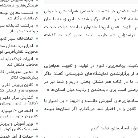
فرهنگی‌هنری کرمانشاه
ن، حامد علامتی در نشست تخصصی هم‌اندیشی با برخی
نشست معاون توسعه ک
کرمانشاه برگزار شد
فعالان و رئیس انجمن تولیدکنندگان اسباب‌بازی که روز سه‌شنبه ۲۴ تیر ۱۴۰۴ برگزار شد؛ در این زمینه با بیان
بازگشت کتابخانه سیا
م، افزود: «من این‌جا به‌عنوان نماینده دولت صحبت
چرخه خدمت‌رسانی
درآمدزایی هم داریم. نباید تصور کرد به گذشته
تماشاخانه سیار کانو
اجرای برنامه‌های ستا
محوریت نقش‌آفرینی نوج
ادبیات کودک باید ام
مخاطب منتقل کند
، برنامه‌ریزی، تنوع در تولید، و تقویت هم‌افزایی
تجلیل مدیرعامل کانو
اد از برگزارنشدن نمایشگاه‌های شهرستانی گفت: «اگر
پیش‌کسوت تئاتر
شوند. ما در کتاب هم مشکل پخش داریم و شما نیز در
کانون پرورش فکری یک
رصتی است برای دیده‌شدن و رقابت میان استان‌ها.»
مجموعه‌های تربیتی کش
گشایش مرکز علوم و ف
اب‌بازی‌های آموزشی دانست و افزود: «این امتیاز با
(کافنا) در کانون لرستان
ن را در اختیار شما می‌گذارم. اگر استان‌ها ببینند
اختصاص ۲۰م
کانون در جنوب استان ار
وزیر آموزش و پرورش
شماره یک کانون کوثر ارد
حمایت از آغاز خدمت