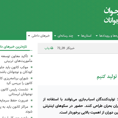
‌ها و رویدادها
استان‌ها
چند رسانه‌ای
خبرهای داخلی
تازه‌ترین خبرهای دا
خبرنگار: 28_72
چاپ
تأکید معاون توسعه ک
مأموریت‌های تربیتی
موکب کانون باید جلوه
کودکان و نوجوانان باشد
تولید کنیم
شورای برنامه‌ریزی کان
کانون را بررسی کرد
نشست رئیس کانون علو
نوجوانان لرستانی
لیدکنندگان اسباب‌بازی می‌توانند با استفاده از
ضرورت حفظ سرمایه‌
ران بحران طراحی کنند. حضور در سکوهای اینترنتی
مراکز کانون باید به پ
شوند
 دوران از اهمیت بالایی برخوردار است.
بازدید مدیرکل ارزیابی