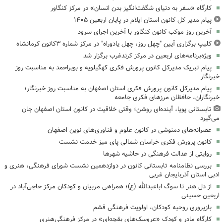
کارگاه «سفر به دنیای شگفت‌انگیز بدن انسان» در مرکز کنگاور
پیام مدیر کل کانون استان ایلام در پایان اربعین ۱۴۰۵
آخرین روز موکب کانون کنگاور با آخرین اجرای سرود
کلیپ برگزاری آیین "چهل روز، چهل یادوراه" در مرکز شماره ۳کانون کرمانشاه
ویژه‌برنامه‌های اربعین در مرکز کرندغرب برگزار شد
پیام تبریک مدیرکل کانون پرورش فکری کهگیلویه و بویراحمد به مناسبت روز
خبرنگار
پیام مدیرکل کانون پرورش فکری استان اصفهان به مناسبت روز خبرنگار؛
خبرنگاران، حافظان مرزهای فکری جامعه
تابستانی پویا، آینده‌ای روشن؛ وقتی خلاقیت در کانون استان اصفهان جان
می‌گیرد
عصرانه‌های دمنوشی در کانون علوم و فناوری‌های نوین اصفهان
کانون پرورش فکری خراسان شمالی پای میز خدمت نشست
روایتی از عدالت فرهنگی در حاشیه شهرها
بررسی نظامنامه تابستانی کانون در دوازدهمین نشست شورای فرهنگی، هنری و
ادبی استان آذربایجان غربی
از دل هنر تا سوگ اباعبدالله (ع)؛ همراهی مربیان و کودکان مرکز حاجی‌آباد در
اربعین حسینی
بازپروری روحیه کودکان، اولویت فرهنگی قشم
کارگاه مادر و کودک «عروسک‌های بقچه‌ای» در مرکز فرهنگی‌هنری