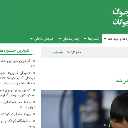
‌ها و رویدادها
استان‌ها
چند رسانه‌ای
خبرهای داخلی
تازه‌ترین جشنواره‌ها
خبرنگار: 52
چاپ
فراخوان سومین جشن
شد
«میدان کانون»؛ جایی
کودکان آسیب‌دیده/ «ک
شر شد
خانواده‌ها در راه مراکز
کانون برای ترویج خو
به کودکان سرمایه‌گذاری
حفظ خط نستعلیق، ح
ایران است
پیوند خلاقیت کودکان
نمایشگاه کودک و نوج
رسید