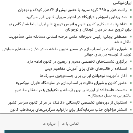
ایران‌تویکس
رقابت هزار و ۴۹۵ گروه سرود با حضور بیش از ۲۲هزار کودک و نوجوان
‌صد ویدئوی آموزشی «بازیکا» در اختیار مربیان کانون قرار می‌گیرد
تفاهم‌نامه همکاری کانون علوم و انجمن ترویج علم ایران امضا شد/ گامی نو
برای ترویج علم در میان کودکان و نوجوانان
مصطفی پردلی؛ رئیس دبیرخانه علمی مرحله استانی مسابقه ملی «مأموریت
ماکان» شد
شورای نظارت بر اسباب‌بازی در مسیر تدوین نقشه صادرات/ از بسته‌های حمایتی
تولید تا توسعه بازارهای جهانی
برگزاری نشست‌های تخصصی محرم و اربعین در کانون ادامه دارد
استفاده از قالب‌های خلاق برای آموزش مفاهیم دینی
آغاز مأموریت نوجوانان ایرانی برای جست‌وجوی سیارک‌ها
حضور کانون و شورای نظارت بر اسباب‌بازی در نمایشگاه «ایران تویکس»
نشست «استفاده از ابزارهای نوین (رسانه و تکنولوژی) در انتقال مفاهیم
عاشورایی به نسل دیجیتال»
استقبال از دوره‌های تخصصی تابستانی «کافنا» در مراکز کانون سراسر کشور
انتشار فراخوان جذب سرمایه‌گذار برای بازتولید سرگرمی‌های پرمخاطب کانون
تماس با ما
درباره ما