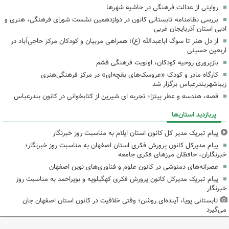
روایتی از عدالت فرهنگی در حاشیه شهرها
بررسی نظامنامه تابستانی کانون در دوازدهمین نشست شورای فرهنگی، هنری و
ادبی استان آذربایجان غربی
از دل هنر تا سوگ اباعبدالله (ع)؛ همراهی مربیان و کودکان مرکز حاجی‌آباد در
اربعین حسینی
بازپروری روحیه کودکان، اولویت فرهنگی قشم
کارگاه مادر و کودک «عروسک‌های بقچه‌ای» در مرکز فرهنگی‌هنری
زیباشهربندرعباس برگزار شد
قصه، هندسه و عطر پیتزا؛ تجربه ای شیرین از کتابخوانی در کانون بندرعباس
پربازدید استان‌ها
پیام تبریک مدیر کل کانون استان ایلام به مناسبت روز خبرنگار
پیام مدیرکل کانون پرورش فکری استان اصفهان به مناسبت روز خبرنگار؛
خبرنگاران، حافظان مرزهای فکری جامعه
عصرانه‌های دمنوشی در کانون علوم و فناوری‌های نوین اصفهان
پیام تبریک مدیرکل کانون پرورش فکری کهگیلویه و بویراحمد به مناسبت روز
خبرنگار
تابستانی پویا، آینده‌ای روشن؛ وقتی خلاقیت در کانون استان اصفهان جان
می‌گیرد