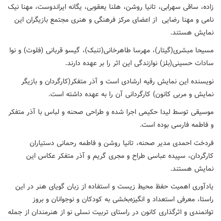
زاده، ساقی سهرابی، تانیا روشن، هلنا یعقوبی، یگانه ایراندوست، مهنا نیک
نامی و مهنا رضایی از اعضای مرکز فرهنگی و هنری مجتمع بازیگران این
نمایش هستند.
مسیحا مبشری(گیتار)، مهرسا طاهرخانی(تنبک)، گیسو قربانی (فلوت) و نوا
سادات حسینی(بلز) نوازندگی این اثر را بر عهده دارند.
نویسنده این نمایش رقیه ارشادی است و آذر متفکر(کارگردان و بازیگر
نمایش و مربی کانون) کارگردانی آن را به عهده داشته است.
موسیقی توسط لیدا حکیمی اجرا شده و طراحی صحنه و لباس با آذر متفکر
و فاطمه فارسی بوده است.
فردخت احمدی مدیر صحنه، تانیا روشن و فاطمه رحمانی دستیاران
کارگردان، سپیده عباسی طراح و مجری گریم و آذر متفکر عکاس این
نمایش هستند.
یادآوری اهمیت حفظ محیط زیست و استفاده از زبان گویای هنر در این
راستا، معرفی استعداد و انگیزه‌بخشی به کودکان و نوجوانان و بروز
توانمندی و اثرگذاری کانون در راستای تربیت نسلی نو از هنرمندان از جمله