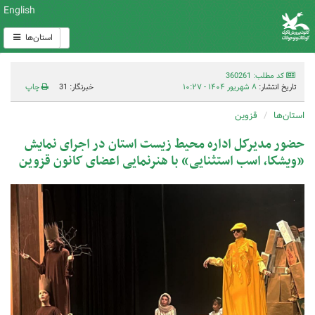
English
استان‌ها
کد مطلب: 360261
تاریخ انتشار:
۸ شهریور ۱۴۰۴ - ۱۰:۲۷
خبرنگار: 31
چاپ
استان‌ها
قزوین
حضور مدیرکل اداره محیط زیست استان در اجرای نمایش
«ویشکا، اسب استثنایی» با هنرنمایی اعضای کانون قزوین