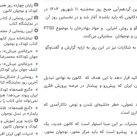
پایان چهارده روز همر
به گزارش اداره کل روابط عمومی و امور بین‌الملل کانون، این گردهم‌آیی صبح روز سه‌شنبه ۱۱ شهریور ۱۴۰۴ در
کودک و نوجوان کانون
انونی که باید باشد» آغاز شد و در نخستین روز آن
آیین رونمایی از کتا
در نمایشگاه کتاب
بهزاد دارابی روانشناس درباره هم‌افزایی کانون و خانواده، الگو و روش اجرایی و جواد بهادرخان با موضوع PTSD
آیین رونمایی از مجم
و نوجوانان سخنرانی می‌کنند.
تماشاخانه سیار کانون
کتاب کودک و نوجوان
ه شکایات نیز در این روز به ارایه گزارش و گفت‌وگو
«بزغاله‌ی عینکی»؛ با
جهان کودکانه محمدرض
«بزغاله‌ی عینکی»؛ 
کشف جهان برای کودکان
رونمایی از «شکل‌سا
کید قرار دهد با این هدف که کانون به نهادی تبدیل
آخرین روز نمایشگاه کتا
ان ایران که پیش‌رو و پیشتاز در عرصه پرورش فکری
«گنج قصه‌ها» کودکان
ایران پیوند می‌دهد/ هیچ
نمی‌تواند جای کتاب را ب
 تحولی، خطر حاشیه‌ای شدن و نوعی ناکارآمدی که
«گنج قصه‌ها»؛ تلاش
ذاری است.
پایدار» در نسل نوجوان
بازدید وزیر آموزش و
شترک، بر این مبنا استوار است که کانون جدید، یک
کودک و نوجوان کانون
ق و پیشرو است که باید مرکز محور، نوجوان محور،
ادبیات کهن ایران اقیا