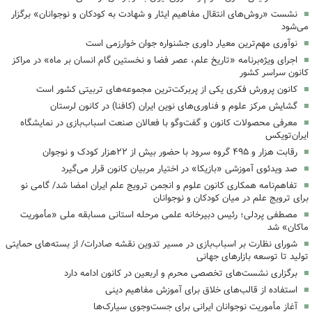
نشست «روش‌های انتقال مفاهیم ایثار و شهادت به کودکان و نوجوانان» برگزار
می‌شود
نوآوری مهم‌ترین معیار داوری جشنواره جوان خوارزمی است
اجرای ویژه‌برنامه «تاریخ علم، عصر فضا و نخستین گام انسان بر ماه» در مراکز
کانون سراسر کشور
کانون پرورش فکری یکی از پربرکت‌ترین مجموعه‌های تربیتی کشور است
گشایش مرکز علوم و فناوری‌های نوین ایران (کافنا) در کانون لرستان
معرفی محصولات کانون و گفت‌وگو با فعالان صنعت اسباب‌بازی در نمایشگاه
ایران‌تویکس
رقابت هزار و ۴۹۵ گروه سرود با حضور بیش از ۲۲هزار کودک و نوجوان
‌صد ویدئوی آموزشی «بازیکا» در اختیار مربیان کانون قرار می‌گیرد
تفاهم‌نامه همکاری کانون علوم و انجمن ترویج علم ایران امضا شد/ گامی نو
برای ترویج علم در میان کودکان و نوجوانان
مصطفی پردلی؛ رئیس دبیرخانه علمی مرحله استانی مسابقه ملی «مأموریت
ماکان» شد
شورای نظارت بر اسباب‌بازی در مسیر تدوین نقشه صادرات/ از بسته‌های حمایتی
تولید تا توسعه بازارهای جهانی
برگزاری نشست‌های تخصصی محرم و اربعین در کانون ادامه دارد
استفاده از قالب‌های خلاق برای آموزش مفاهیم دینی
آغاز مأموریت نوجوانان ایرانی برای جست‌وجوی سیارک‌ها