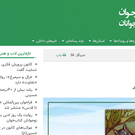
‌ها و رویدادها
استان‌ها
چند رسانه‌ای
خبرهای داخلی
تازه‌ترین ادب و هنر
خبرنگار: 56
چاپ
کانون پرورش فکری 
تسلیت گفت
«زال و سیمرغ»؛ روای
«تفاوت» دارد
د
رشد بیش
حسینی
فراخوان بین‌المللی «
تا قدس» منتشر شد
روایت یک روز ادبی ب
نوجوانان کتاب‌خوان
موکب‌های کانون در 
حسین(ع)