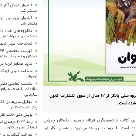
فراخوان ارسال آثار 
منتشر شد
فراخوان چهارمین مه
منتشر شد
«کلوچه‌های خدا» ثاب
کودک، مرز جغرافیا نمی
تماشاخانه سیار کانو
کودکان و نوجوانان منت
«زیبا صدایم کن» در 
شناخت دنیای کودک؛ 
نوجوان
نشست تعاملی دفتر 
اطلاعات با هدف هم‌افزا
سازمانی
کتاب «گرگ جوان» نوشته محمود بَرآبادی برای کودکان گروه سنی بالاتر از ۱۲ سال از سوی انتشارات کانون
تجلیل مدیرعامل کانو
 شده است.
پیش‌کسوت تئاتر
پویش ملی «نقد نقل 
این کتاب با تصویرگری فرزانه نصیری، داستان چوپانی
رشد ۱۲/۳ درصد
فرهنگی‌هنری کانون
ه است با خود به روستا می‌آورد و همین کار او،
«درخت گیلاس» در ت