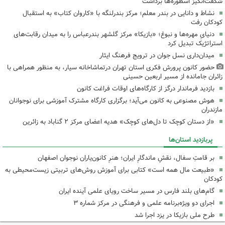
شگفت‌انگیز اسطوره‌ها برداشت
نشاط و دانایی در بندر معلم؛ مرکز بندرلنگه با «کاروان کتاب» به استقبال
کودکان رفت
دنیایِ مهره‌ها و نبوغ؛ «بازیکا» مرکز گلشهر بندرعباس را به میدان رقابت‌های
استراتژیک تبدیل کرد
میدان‌داری نسل جوان در ترویج فرهنگ ایثار
حضور کانون پرورش فکری استان تهران درتماشاخانه سیار، به منظور همراهی با
زائران جامانده از مسیر اربعین حسینی
بازدید فرماندار درگز از کارگاه‌های اوقات فراغت کانون
هوش مصنوعی به کانون می‌آید؛ برگزاری کارگاه مشترک آموزشی برای نوجوانان
مازندران
«از دستان کوچک تا دل‌های کوچک» هدیه اعضای مرکز ۲ گناباد به زائرین
پربازدید استان‌ها
بر قامتِ سفال، نقشِ ماندگارِ ایران؛ هنرِ کانون‌یاران نوجوان اصفهان
«طبیعت مال همه است» کتابی برای آموزش روش‌های تربیتی زیست‌محیطی به
کودکان
گام‌های بلند فارس در مسیر ساخت رویای علمی آینده ایران
اجرای دو ویژه‌برنامه علمی و فرهنگی در مرکز شماره ۳
طرح ملی بازیکا در یزد اجرا شد