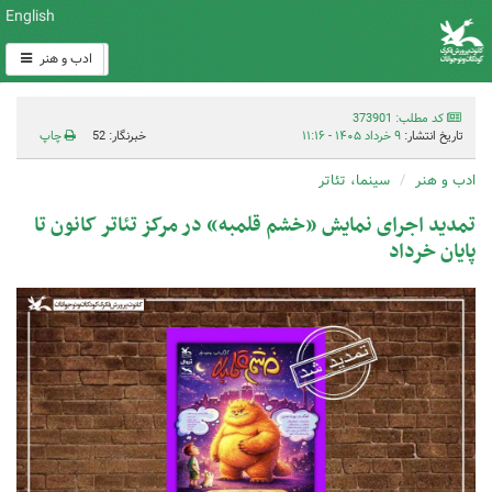
English
ادب و هنر
کد مطلب: 373901
تاریخ انتشار:
۹ خرداد ۱۴۰۵ - ۱۱:۱۶
خبرنگار: 52
چاپ
ادب و هنر
سینما، تئاتر
تمدید اجرای نمایش «خشم قلمبه» در مرکز تئاتر کانون تا
پایان خرداد