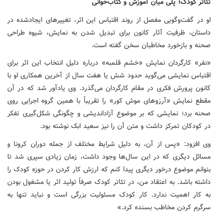
تئاتر کودک؛ پلی میان آموزش و کتاب‌خوانی
او در گفت‌وگویی مفصل از روند اقتباس این اثر، تغییرهای ایجادشده در
داستان، ظرفیت آثار کانون برای تبدیل شدن به نمایش، شیوه طراحی
صحنه و بازخورد مخاطبان سخن گفته است.
«نفر» کارگردان نمایش «خشم قلمبه» درباره دلیل انتخاب این اثر برای
اقتباس نمایشی می‌گوید حدود شش یا هفت سال از آخرین همکاری او با
کانون پرورش فکری در مقام کارگردان می‌گذرد. وی یادآور شد که در آن
مقطع نمایش «آرزوهای موش کور» را تقریباً با همین گروه اجرایی روی
صحنه برد؛ نمایشی که بر موضوع آزاداندیشی و چگونگی شکل‌گیری تفکر
در کودکان تمرکز داشت و متن آن را نیز سعید ابک نوشته بود.
وی افزود: «پس از آن، به دلیل شرایط مختلف از جمله دوران کرونا و
مسائل دیگری که در این سال‌ها وجود داشت، زمان زیادی سپری شد تا
بتوانم موضوع درخور دیگری پیدا کنم که ارزش کار کردن در حوزه کودک را
داشته باشد. به اعتقاد من، در تئاتر کودک صرفاً تولید اثر یا مشغول بودن
به کار اهمیت ندارد. کار کودک مسئولیت بزرگی است و نباید تنها به
سرگرم کردن مخاطب بسنده کرد.»