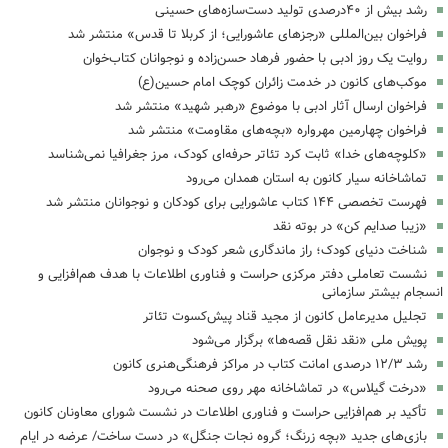
رشد بیش از ۴۰درصدی تولید دست‌سازه‌های حسینی
فراخوان بین‌المللی «رجزهای عاشورایی؛ از کربلا تا قدس» منتشر شد
روایت یک روز ادبی با حضور فرهاد حسن‌زاده و نوجوانان کتاب‌خوان
موکب‌های کانون در خدمت زائران کوچک امام حسین(ع)
فراخوان ارسال آثار ادبی با موضوع «رهبر شهید» منتشر شد
فراخوان چهارمین مهرواره «بچه‌های مقاومت» منتشر شد
«کلوچه‌های خدا» ثابت کرد تئاتر حرفه‌ای کودک، مرز جغرافیا نمی‌شناسد
تماشاخانه سیار کانون به استان همدان می‌رود
فهرست تخصصی ۱۴۴ کتاب عاشورایی برای کودکان و نوجوانان منتشر شد
«زیبا صدایم کن» در بوته نقد
شناخت دنیای کودک؛ راز ماندگاری شعر کودک و نوجوان
نشست تعاملی دفتر مرکزی حراست و فناوری اطلاعات با هدف هم‌افزایی و
انسجام بیشتر سازمانی
تجلیل مدیرعامل کانون از مجید قناد پیش‌کسوت تئاتر
پویش ملی «نقد نقل قصه‌ها» برگزار می‌شود
رشد ۱۲/۳ درصدی امانت کتاب در مراکز فرهنگی‌هنری کانون
«درخت گیلاس» در تماشاخانه مهر روی صحنه می‌رود
تأکید بر هم‌افزایی حراست و فناوری اطلاعات در نشست شورای معاونان کانون
بازی‌های جدید «بچه زرنگ؛ گروه نجات جنگل» در دست ساخت/ عرضه در ایام