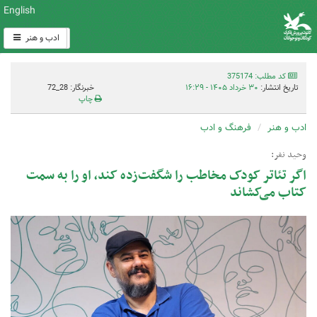
English
ادب و هنر
کد مطلب: 375174
تاریخ انتشار:
۳۰ خرداد ۱۴۰۵ - ۱۶:۲۹
خبرنگار: 28_72
چاپ
ادب و هنر
فرهنگ و ادب
وحید نفر:
اگر تئاتر کودک مخاطب را شگفت‌زده کند، او را به سمت
کتاب می‌کشاند