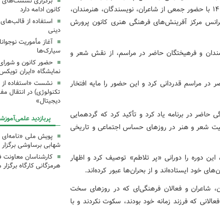
برگزاری نشست‌های 
محفل ادبی «باید برخاست» عصر روز دوشنبه هشتم تیر ۱۴۰۵ با حضور جمعی از شاعران، نویسندگان، هنرمندان،
کانون ادامه دارد
استفاده از قالب‌های
فرانس مرکز آفرینش‌های فرهنگی هنری کانون پرورش
دینی
آغاز مأموریت نوجوان
سیارک‌ها
مندان و فرهیختگان حاضر در مراسم، از نقش شعر و
حضور کانون و شورای 
نمایشگاه «ایران تویکس
 در مراسم قدردانی کرد و این حضور را مایه افتخار
نشست «استفاده از اب
تکنولوژی) در انتقال مف
دیجیتال»
 حاضر در برنامه یاد کرد و تأکید کرد که گردهمایی
پربازدید علمی‌آموزش
میت شعر و هنر در روزهای حساس اجتماعی و تاریخی
پویش ملی «نامه‌ای ا
شهابی برساوشی برگزار 
کارشناسان معاونت ف
، این دوره را دورانی «پر تلاطم» توصیف کرد و اظهار
هرمزگانی کارگاه‌ برگزار 
 خود ایستاده‌اند و از بحران‌ها عبور کرده‌اند.
، شاعران و فعالان فرهنگی‌ای که در روزهای سخت
الانی که فرزند زمانه خود بودند، سکوت نکردند و با