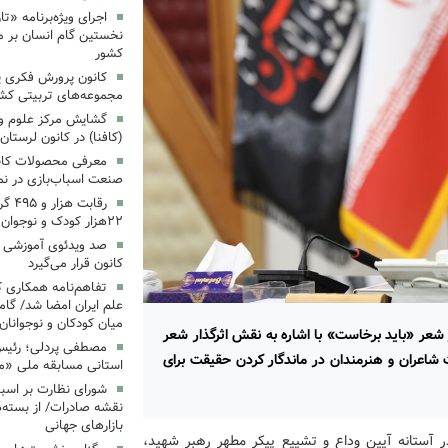
اجرای ویژه‌برنامه «ت
نخستین گام انسان بر ما
کشور
کانون پرورش فکری یک
مجموعه‌های تربیتی کش
گشایش مرکز علوم و ف
(کافنا) در کانون لرستان
معرفی محصولات کانون
صنعت اسباب‌بازی در نما
رقاب
۲۲هزار کودک و نوجوان
‌صد ویدئوی آموزشی «ب
کانون قرار می‌گیرد
تفاهم‌نامه همکاری ک
علم ایران امضا شد/ گام
میان کودکان و نوجوانان
شعر «باید برخاست» با اشاره به نقش اثرگذار شعر
مصطفی پردلی؛ رئیس 
 شاعران و هنرمندان در ماندگار کردن حقیقت برای
استانی مسابقه ملی «م
شورای نظارت بر اسبا
نقشه صادرات/ از بسته‌ه
بازارهای جهانی
در آستانه آیین وداع و تشییع پیکر مطهر رهبر شهید،