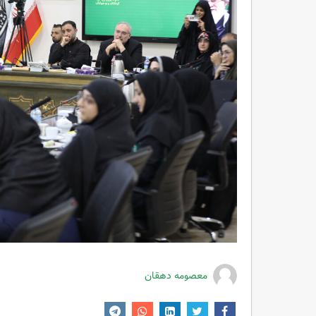
معصومه دهقان