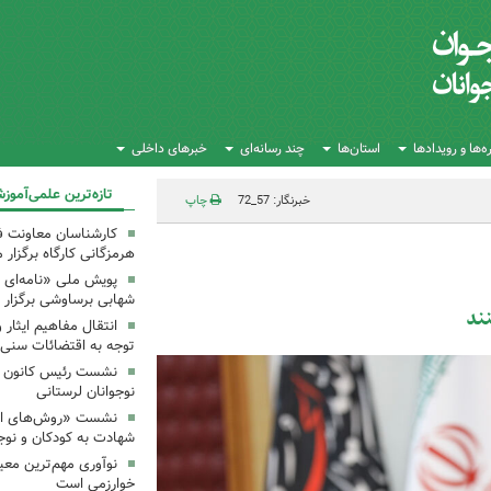
‌ها و رویدادها
استان‌ها
چند رسانه‌ای
خبرهای داخلی
تازه‌ترین علمی‌آموز
خبرنگار: 57_72
چاپ
کارشناسان معاونت ف
هرمزگانی کارگاه‌ برگزار 
پویش ملی «نامه‌ای ا
شهابی برساوشی برگزار 
نند
انتقال مفاهیم ایثار 
توجه به اقتضائات سنی
نشست رئیس کانون علو
نوجوانان لرستانی
نشست «روش‌های انتق
شهادت به کودکان و نوجو
نوآوری مهم‌ترین معی
خوارزمی است