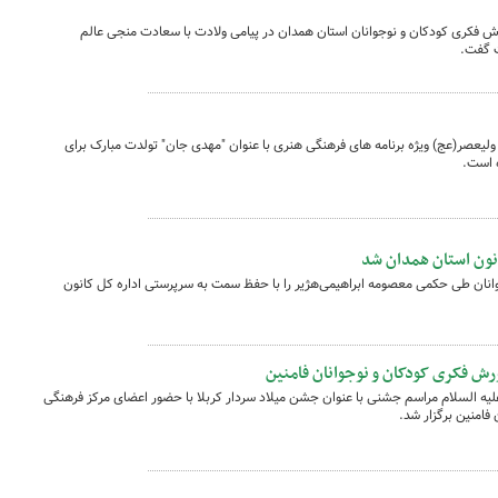
ش فکری کودکان و نوجوانان استان همدان در پیامی ولادت با سعادت منجی عالم
ت گفت.
لیعصر(عج) ویژه برنامه های فرهنگی هنری با عنوان "مهدی جان" تولدت مبارک برای
 است.
ون استان همدان شد
انان طی حکمی معصومه ابراهیمی‌هژیر را با حفظ سمت به سرپرستی اداره کل کانون
ورش فکری کودکان و نوجوانان فامنین
لیه السلام مراسم جشنی با عنوان جشن میلاد سردار کربلا با حضور اعضای مرکز فرهنگی
فامنین برگزار شد.