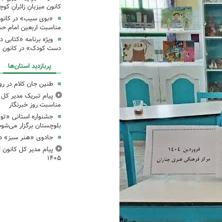
کانون میزبانِ زائرانِ ک
«بوی سیب» در کانون
مناسبت اربعین امام ح
ویژه برنامه «کتابی د
دست کودک» در کانون م
پربازدید استان‌ها
طنین جان کلام در ر
پیام تبریک مدیر کل ک
مناسبت روز خبرنگار
جشنواره استانی «تو
بلوچستان برگزار می‌شود
جادوی «هنر سبز» در
پیام مدیر کل کانون اس
۱۴۰۵