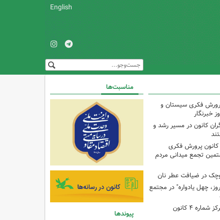
English
مناسبت‌ها
پرورش فکری سیستان و
ز خبرنگار
ران کانون در مسیر رشد و
تند
 کانون پرورش فکری
تمین تجمع میدانی مردم
وچک در ضیافت عطر نان
وز، چهل یادواره" در مجتمع
برنامه با مادران در مرکز شماره ۴ کانون
پیوندها