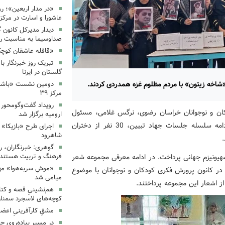
«در مدار اربعین»؛ رو
عاشورا و اسارت در مرکز ۳۵
دیدار مدیرکل کانون 
صداوسیما به مناسبت رو
«قافله عاشقان کوچک» د
تبریک روز خبرنگار ب
گلستان در ایرنا
 «شاخه زیتون» با مردم مظلوم غزه همدردی کردند.
دومین نشست «باشگاه
مرکز ۳۹
رویداد گفت‌وگومحور «
کان و نوجوانان خراسان رضوی، نرگس غلامی، مسئول
ارومیه برگزار شد
مرکز فرهنگی، هنری چناران با اعلام این خبر گفت: در ادامه سلسله جلسات جهاد تبیین، 30 نفر از دختران
اجرای طرح «بازیکا» 
شاهرود
گوهری: خبرنگاران، ر
صهیونیزم جهانی پرداخت. در ادامه معرفی مجموعه شعر
فرهنگ و تربیت هستند.
«موشِ سربه‌هوا» مهم
ر کانون پرورش فکری کودکان و نوجوانان با موضوع
میامی شد
 اشعار این مجموعه پرداختند.
هم‌نشینیِ قصه و کتا
کوچه‌های لاسجرد سمنا
مشقِ کارآفرینیِ اعضا
در مسیرِ پیاده‌رویِ 