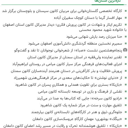
تازه‌ترین استان‌ها
کارگاه تخصصی گلستان‌خوانی برای مربیان کانون سیستان و بلوچستان برگزار شد
مهار افسار گرما با دستان کوچک سفیران آباده
تکریم ایثار و شهادت در کانون پرورش فکری؛ دیدار مدیرکل کانون استان اصفهان
با خانواده شهید محمود محسنی
حنا میزبان رصد بارش شهابی می‌شود
سمیرم نخستین منطقه گردشگری دانش‌آموزی اصفهان می‌شود
پنجاه‌وهشتمین نشست «صبا»؛ از شعرخوانی نوجوانان تا نقد و گفت‌وگو
تقدیر نماینده ولی‌فقیه در استان سمنان از مدیرکل کانون استان
اجرای فعالیت‌های فرهنگی مرکز سیار کانون میامی در روستای ابراهیم‌آباد
پرورش خلاقیت و بذر کارآفرینی در دستانِ هنرمندِ آینده‌سازان کانون سمنان
از «دنیای نوشتن» تا حکایت‌های سعدی در مرکز فرهنگی‌هنری شهمیرزاد
«بازیکا» بستری برایِ تقویتِ همدلی و همکاریِ پسران در کانون شاهرود
نقشی از فرهنگ و بازی در توسعه تابستانه کانون میامی
«رادیو کانون سرخه»؛ جایی که کتاب‌ها به صدا در می‌آیند
تلفیقِ مهارت و سنت در مرکز شماره یک کانون شاهرود
جلوه‌گریِ ذوق و هنر در کارگاه‌هایِ تابستانه‌یِ کانون بیارجمند
«بیگَک» بوشهری؛ مهمانِ کارگاهِ عروسک‌سازیِ کانون دامغان
«بازیکا» ؛ تلفیقِ هوشمندانه تحرک و رقابت در مسیر رشد اعضای کانون دامغان