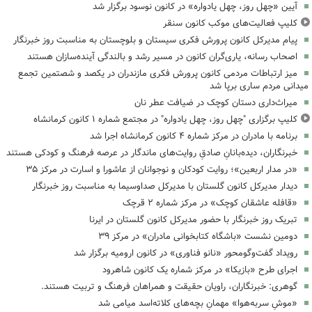
آیین «چهل روز، چهل یادواره» در کانون نوسود برگزار شد
کلیپ فعالیت‌های موکب کانون سنقر
پیام مدیرکل کانون پرورش فکری سیستان و بلوچستان به مناسبت روز خبرنگار
اصحاب رسانه، یاری‌گران کانون در مسیر رشد و بالندگی آینده‌سازان هستند
میز ارتباطات مردمی کانون پرورش فکری مازندران در یکصد و شصتمین تجمع
میدانی مردم ساری برپا شد
میراث‌داری دستان کوچک در ضیافت عطر نان
کلیپ برگزاری "چهل روز، چهل یادواره" در مجتمع شماره ۱ کانون کرمانشاه
برنامه با مادران در مرکز شماره ۴ کانون کرمانشاه اجرا شد
خبرنگاران، دیده‌بانانِ صادقِ روایت‌های ماندگار در عرصه فرهنگ و کودکی هستند
«در مدار اربعین»؛ روایت کودکان و نوجوانان از عاشورا و اسارت در مرکز ۳۵
دیدار مدیرکل کانون گلستان با مدیرکل صداوسیما به مناسبت روز خبرنگار
«قافله عاشقان کوچک» در مرکز شماره ۲ قرچک
تبریک روز خبرنگار با حضور مدیرکل کانون گلستان در ایرنا
دومین نشست «باشگاه کتابخوانی مادران» در مرکز ۳۹
رویداد گفت‌وگومحور «نانو فناوری» در کانون ارومیه برگزار شد
اجرای طرح «بازیکا» در مرکز شماره یک کانون شاهرود
گوهری: خبرنگاران، راویان حقیقت و همراهان فرهنگ و تربیت هستند.
«موشِ سربه‌هوا» مهمانِ بچه‌های کلاته‌اسد میامی شد