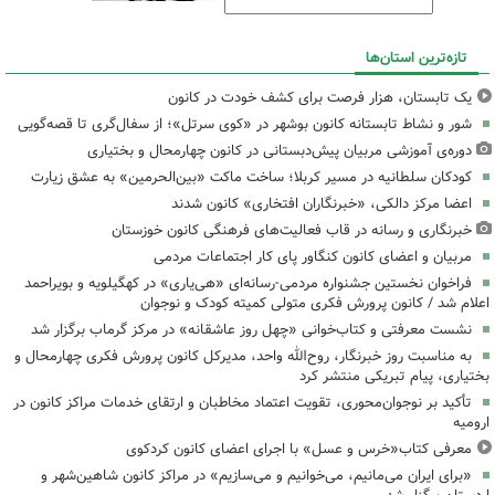
تازه‌ترین استان‌ها
یک تابستان، هزار فرصت برای کشف خودت در کانون
شور و نشاط تابستانه کانون بوشهر در «کوی سرتل»؛ از سفال‌گری تا قصه‌گویی
دوره‌ی آموزشی مربیان پیش‌دبستانی در کانون چهارمحال و بختیاری
کودکان سلطانیه در مسیر کربلا؛ ساخت ماکت «بین‌الحرمین» به عشق زیارت
اعضا مرکز دالکی، «خبرنگاران افتخاری» کانون شدند
خبرنگاری و رسانه در قاب فعالیت‌های فرهنگی کانون خوزستان
مربیان و اعضای کانون کنگاور پای کار اجتماعات مردمی
فراخوان نخستین جشنواره مردمی-رسانه‌ای «هی‌یاری» در کهگیلویه و بویراحمد
اعلام شد / کانون پرورش فکری متولی کمیته کودک و نوجوان
نشست معرفتی و کتاب‌خوانی «چهل روز عاشقانه» در مرکز گرماب برگزار شد
به مناسبت روز خبرنگار، روح‌الله واحد، مدیرکل کانون پرورش فکری چهارمحال و
بختیاری، پیام تبریکی منتشر کرد
تأکید بر نوجوان‌محوری، تقویت اعتماد مخاطبان و ارتقای خدمات مراکز کانون در
ارومیه
معرفی کتاب«خرس و عسل» با اجرای اعضای کانون کردکوی
«برای ایران می‌مانیم، می‌خوانیم و می‌سازیم» در مراکز کانون شاهین‌شهر و