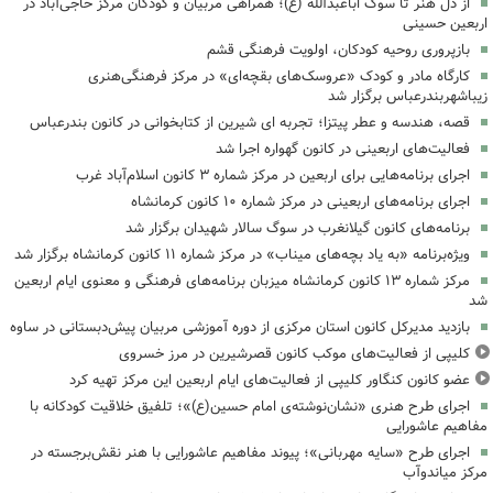
از دل هنر تا سوگ اباعبدالله (ع)؛ همراهی مربیان و کودکان مرکز حاجی‌آباد در
اربعین حسینی
بازپروری روحیه کودکان، اولویت فرهنگی قشم
کارگاه مادر و کودک «عروسک‌های بقچه‌ای» در مرکز فرهنگی‌هنری
زیباشهربندرعباس برگزار شد
قصه، هندسه و عطر پیتزا؛ تجربه ای شیرین از کتابخوانی در کانون بندرعباس
فعالیت‌های اربعینی در کانون گهواره اجرا شد
اجرای برنامه‌هایی برای اربعین در مرکز شماره ۳ کانون اسلام‌آباد غرب
اجرای برنامه‌های اربعینی در مرکز شماره ۱۰ کانون کرمانشاه
برنامه‌های کانون گیلانغرب در سوگ سالار شهیدان برگزار شد
ویژه‌برنامه «به یاد بچه‌های میناب» در مرکز شماره ۱۱ کانون کرمانشاه برگزار شد
مرکز شماره ۱۳ کانون کرمانشاه میزبان برنامه‌های فرهنگی و معنوی ایام اربعین
شد
بازدید مدیرکل کانون استان مرکزی از دوره آموزشی مربیان پیش‌دبستانی در ساوه
کلیپی از فعالیت‌های موکب کانون قصرشیرین در مرز خسروی
عضو کانون کنگاور کلیپی از فعالیت‌های ایام اربعین این مرکز تهیه کرد
اجرای طرح هنری «نشان‌نوشته‌ی امام حسین(ع)»؛ تلفیق خلاقیت کودکانه با
مفاهیم عاشورایی
اجرای طرح «سایه مهربانی»؛ پیوند مفاهیم عاشورایی با هنر نقش‌برجسته در
مرکز میاندوآب