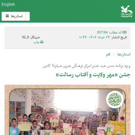
English
استان‌ها
کد مطلب: 357184
تاریخ انتشار:
۲۴ خرداد ۱۴۰۴ - ۱۱:۴۴
خبرنگار: 5_32
چاپ
استان‌ها
قم
ویژه برنامه جشن عید غدیر/مرکز فرهنگی هنری شماره۲ کانون
جشن «مهر ولایت و آفتاب رسالت»