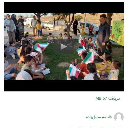
دریافت
67 MB
فاطمه ساول‌زاده