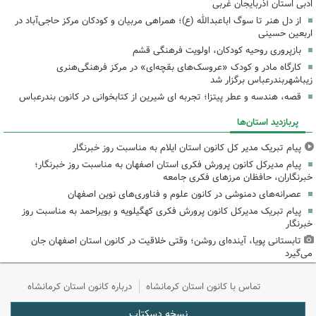
ادبی استان آذربایجان غربی
از دل هنر تا سوگ اباعبدالله (ع)؛ همراهی مربیان و کودکان مرکز حاجی‌آباد در
اربعین حسینی
بازپروری روحیه کودکان، اولویت فرهنگی قشم
کارگاه مادر و کودک «عروسک‌های بقچه‌ای» در مرکز فرهنگی‌هنری
زیباشهربندرعباس برگزار شد
قصه، هندسه و عطر پیتزا؛ تجربه ای شیرین از کتابخوانی در کانون بندرعباس
پربازدید استان‌ها
پیام تبریک مدیر کل کانون استان ایلام به مناسبت روز خبرنگار
پیام مدیرکل کانون پرورش فکری استان اصفهان به مناسبت روز خبرنگار؛
خبرنگاران، حافظان مرزهای فکری جامعه
عصرانه‌های دمنوشی در کانون علوم و فناوری‌های نوین اصفهان
پیام تبریک مدیرکل کانون پرورش فکری کهگیلویه و بویراحمد به مناسبت روز
خبرنگار
تابستانی پویا، آینده‌ای روشن؛ وقتی خلاقیت در کانون استان اصفهان جان
می‌گیرد
تماس با کانون استان کرمانشاه
درباره کانون استان کرمانشاه
نسخه دسکتاپ