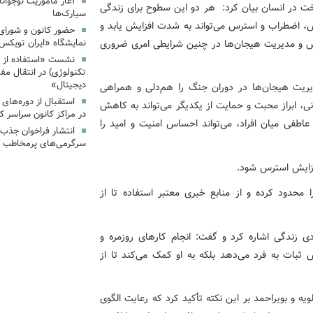
آغاز مأموریت نوجوان
اخت در انسان بیان کرد: هر دو این سطوح برای زندگی
سیارک‌ها
س، اضطراب و استرس می‌تواند به شدت افزایش یابد و
حضور کانون و شورای 
موزش و مدیریت هیجان‌ها در چنین شرایطی امری ضروری
نمایشگاه «ایران تویکس
نشست «استفاده از اب
تکنولوژی) در انتقال مف
دیجیتال»
دیریت هیجان‌ها در دوران جنگ را هم‌دلی و همراهی
استقبال از دوره‌های
نی، ابراز محبت و حمایت از یکدیگر می‌تواند به کاهش
در مراکز کانون سراسر ک
اطفی میان افراد، می‌تواند احساس امنیت و امید را
انتشار فراخوان جذب س
سرگرمی‌های پرمخاطب ک
افزایش استرس شود.
 محدود کرده و از منابع خبری معتبر استفاده تا از
 زندگی اشاره کرد و گفت: انجام کارهای روزمره و
 ثبات به فرد می‌دهد بلکه به او کمک می‌کند تا از
ه و بویراحمد بر این نکته تأکید کرد که رعایت الگوی