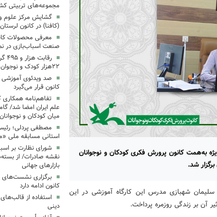
مجموعه‌های تربیتی کش
گشایش مرکز علوم و ف
(کافنا) در کانون لرستان
معرفی محصولات کانون
صنعت اسباب‌بازی در نما
رقاب
۲۲هزار کودک و نوجوان
‌صد ویدئوی آموزشی «ب
کانون قرار می‌گیرد
تفاهم‌نامه همکاری ک
علم ایران امضا شد/ گام
میان کودکان و نوجوانان
مصطفی پردلی؛ رئیس 
استانی مسابقه ملی «م
شورای نظارت بر اسبا
ه به‌همت کانون پرورش فکری کودکان و نوجوانان
نقشه صادرات/ از بسته‌ه
برگزار شد.
بازارهای جهانی
برگزاری نشست‌های 
کانون ادامه دارد
ن، سلیمان شهبازی مدرس این کارگاه آموزشی در این
استفاده از قالب‌های
ر آن بر زندگی روزمره پرداخت.
دینی