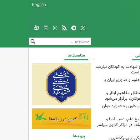
English
شی
مناسبت‌ها
و شهادت به کودکان نیازمند
 است
م و فناوری ایران با
ال مفاهیم ایثار و
انان» برگزار می‌شود
ار داوری جشنواره جوان
اریخ علم، عصر فضا و
ه» در مراکز کانون سراسر
پیوندها
ی از پربرکت‌ترین